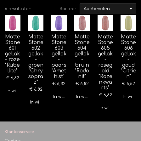
6 resultaten
Sorteer:
Matte
Matte
Matte
Matte
Matte
Matte
Stone
Stone
Stone
Stone
Stone
Stone
601
602
603
604
605
606
gellak
gellak
gellak
gellak
gellak
gellak
- roze
-
-
-
-
-
"Rube
groen
paars
bruin
roseg
goud
llite"
"Chry
"Amet
"Rodo
old
"Citrie
sopra
hist"
nit"
"Roze
n"
€ 6,82
z"
nkwa
€ 6,82
€ 6,82
€ 6,82
rts"
€ 6,82
In winkelwagen
€ 6,82
In winkelwagen
In winkelwagen
In wink
In winkelwagen
In winkelwagen
Klantenservice