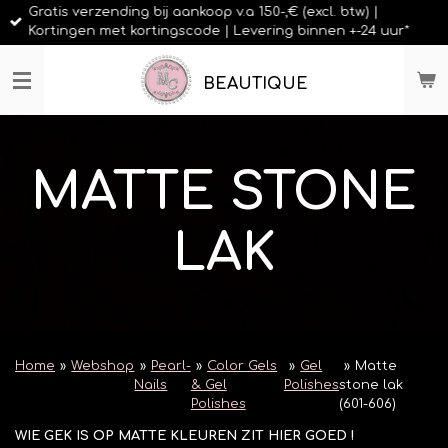
Gratis verzending bij aankoop v.a 150-,€ (excl. btw) |
Ga
Kortingen met kortingscode | Levering binnen +-24 uur*
direct
naar
de
BEAUTIQUE
hoofdinhoud
MATTE STONE
LAK
Home
»
Webshop
»
Pearl-
»
Color Gels
»
Gel
»
Matte
Nails
& Gel
Polishes
stone lak
Polishes
(601-606)
WIE GEK IS OP MATTE KLEUREN ZIT HIER GOED !