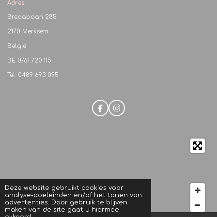
Adres
Bredabaan 285
2170 Merksem
België
BE
0761.720.115
Tel: 0489 693 095
F
I
a
n
c
s
e
t
b
a
o
g
o
r
k
a
m
Deze website gebruikt cookies voor
analyse-doeleinden en/of het tonen van
advertenties. Door gebruik te blijven
maken van de site gaat u hiermee
akkoord.