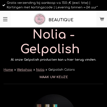
Gratis verzending bij aankoop v.a 150-,€ (excl. btw) |
Ga
Kortingen met kortingscode | Levering binnen +-24 uur*
direct
naar
de
BEAUTIQUE
hoofdinhoud
Nolia -
Gelpolish
Al onze Gelpolish producten kan u hier terug vinden.
Home
»
Webshop
»
Nolia
»
Gelpolish Colors
MAAK UW KEUZE