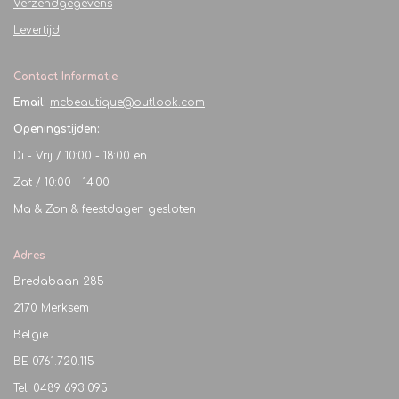
Verzendgegevens
Levertijd
Contact Informatie
Email:
mcbeautique@outlook.com
Openingstijden:
Di - Vrij / 10:00 - 18:00 en
Zat / 10:00 - 14:00
Ma & Zon & feestdagen gesloten
Adres
Bredabaan 285
2170 Merksem
België
BE
0761.720.115
Tel: 0489 693 095