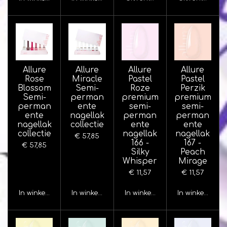
Allure
Allure
Allure
Allure
Rose
Miracle
Pastel
Pastel
Blossom
Semi-
Roze
Perzik
Semi-
perman
premium
premium
perman
ente
semi-
semi-
ente
nagellak
perman
perman
nagellak
collectie
ente
ente
collectie
nagellak
nagellak
€ 57,85
166 -
167 -
€ 57,85
Silky
Peach
Whisper
Mirage
€ 11,57
€ 11,57
In winkelwagen
In winkelwagen
In winkelwagen
In winkelwage