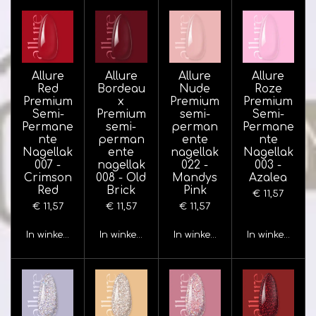
Allure
Allure
Allure
Allure
Red
Bordeau
Nude
Roze
Premium
x
Premium
Premium
Semi-
Premium
semi-
Semi-
Permane
semi-
perman
Permane
nte
perman
ente
nte
Nagellak
ente
nagellak
Nagellak
007 -
nagellak
022 -
003 -
Crimson
008 - Old
Mandys
Azalea
Red
Brick
Pink
€ 11,57
€ 11,57
€ 11,57
€ 11,57
In winkelwagen
In winkelwagen
In winkelwagen
In winkelwage