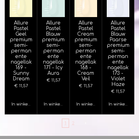
Allure
Allure
Allure
Allure
Pastel
Pastel
Pastel
Pastel
Geel
Blauw
Cream
Blauw
premium
premium
premium
Paarse
semi-
semi-
semi-
premium
perman
perman
perman
semi-
ente
ente
ente
perman
nagellak
nagellak
nagellak
ente
169 -
171 - Icy
168 -
nagellak
Sunny
Aura
Cream
173 -
Dream
Veil
Violet
€ 11,57
Haze
€ 11,57
€ 11,57
€ 11,57
In winkelwagen
In winkelwagen
In winkelwagen
In winkelwage
1
2