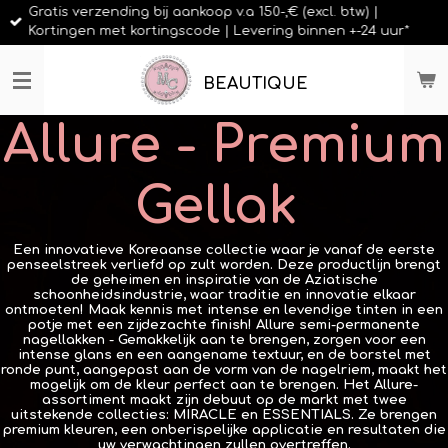
Gratis verzending bij aankoop v.a 150-,€ (excl. btw) |
Ga
Kortingen met kortingscode | Levering binnen +-24 uur*
direct
naar
de
BEAUTIQUE
hoofdinhoud
Allure - Premium
Gellak
Een innovatieve Koreaanse collectie waar je vanaf de eerste
penseelstreek verliefd op zult worden. Deze productlijn brengt
de geheimen en inspiratie van de Aziatische
schoonheidsindustrie, waar traditie en innovatie elkaar
ontmoeten!
Maak kennis met intense en levendige tinten in een
potje met een zijdezachte finish! Allure semi-permanente
nagellakken - Gemakkelijk aan te brengen, zorgen voor een
intense glans en een aangename textuur, en de borstel met
ronde punt, aangepast aan de vorm van de nagelriem, maakt het
mogelijk om de kleur perfect aan te brengen. Het
Allure-
assortiment
maakt zijn debuut op de markt met twee
uitstekende
collecties:
MIRACLE
en
ESSENTIALS.
Ze brengen
premium kleuren, een onberispelijke applicatie en resultaten die
uw verwachtingen zullen overtreffen.