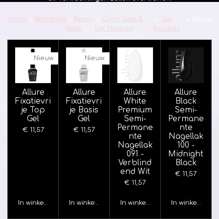
Home
»
Webshop
»
Pearl-
»
Color Gels &
»
Gel
»
Allure
Nails
Gel Polishes
Polishes
Nieuw
Nieuw
Allure
Allure
Allure
Allure
Fixatievri
Fixatievri
White
Black
je Top
je Basis
Premium
Semi-
Gel
Gel
Semi-
Permane
Permane
nte
€ 11,57
€ 11,57
nte
Nagellak
Nagellak
100 -
091 -
Midnight
Verblind
Black
end Wit
€ 11,57
€ 11,57
In winkelwagen
In winkelwagen
In winkelwagen
In winkelwage