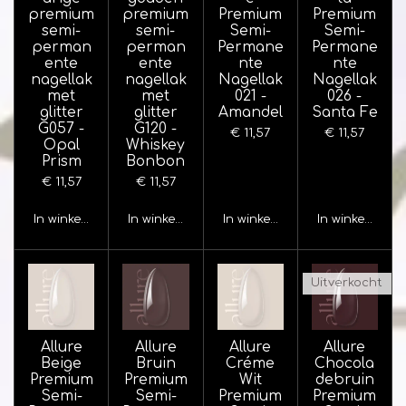
premium
premium
Premium
Premium
semi-
semi-
Semi-
Semi-
perman
perman
Permane
Permane
ente
ente
nte
nte
nagellak
nagellak
Nagellak
Nagellak
met
met
021 -
026 -
glitter
glitter
Amandel
Santa Fe
G057 -
G120 -
€ 11,57
€ 11,57
Opal
Whiskey
Prism
Bonbon
€ 11,57
€ 11,57
In winkelwagen
In winkelwagen
In winkelwagen
In winkelwage
Uitverkocht
Allure
Allure
Allure
Allure
Beige
Bruin
Créme
Chocola
Premium
Premium
Wit
debruin
Semi-
Semi-
Premium
Premium