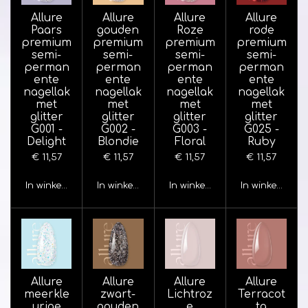
Allure
Allure
Allure
Allure
Paars
gouden
Roze
rode
premium
premium
premium
premium
semi-
semi-
semi-
semi-
perman
perman
perman
perman
ente
ente
ente
ente
nagellak
nagellak
nagellak
nagellak
met
met
met
met
glitter
glitter
glitter
glitter
G001 -
G002 -
G003 -
G025 -
Delight
Blondie
Floral
Ruby
€ 11,57
€ 11,57
€ 11,57
€ 11,57
In winkelwagen
In winkelwagen
In winkelwagen
In winkelwage
Allure
Allure
Allure
Allure
meerkle
zwart-
Lichtroz
Terracot
urige
gouden
e
ta