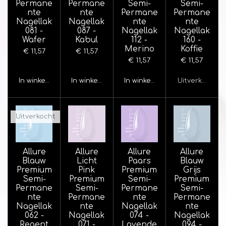
Permane
Permane
Semi-
Semi-
nte
nte
Permane
Permane
Nagellak
Nagellak
nte
nte
081 -
087 -
Nagellak
Nagellak
Wafer
Kabul
112 -
160 -
Merino
Koffie
€ 11,57
€ 11,57
€ 11,57
€ 11,57
In winkelwagen
In winkelwagen
In winkelwagen
Uitverkocht
Uitverkocht
Allure
Allure
Allure
Allure
Blauw
Licht
Paars
Blauw
Premium
Pink
Premium
Grijs
Semi-
Premium
Semi-
Premium
Permane
Semi-
Permane
Semi-
nte
Permane
nte
Permane
Nagellak
nte
Nagellak
nte
062 -
Nagellak
074 -
Nagellak
Regent
071 -
Lavende
094 -