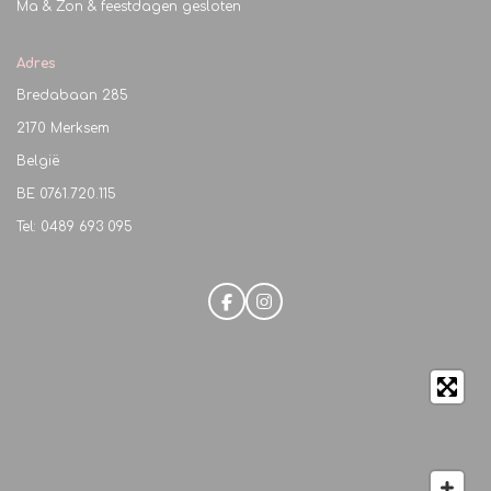
Ma & Zon & feestdagen gesloten
Adres
Bredabaan 285
2170 Merksem
België
BE
0761.720.115
Tel: 0489 693 095
F
I
a
n
c
s
e
t
b
a
o
g
o
r
k
a
m