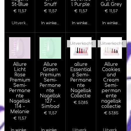
St-Blue
Snuff
l Purple
Gull Grey
€ 11,57
€ 11,57
€ 11,57
€ 11,57
Uitverkocht
In winkelwagen
In winkelwagen
In winkelwage
Uitverkocht
Uitverkocht
Allure
Allure
allure
Allure
Licht
Groen
Essential
Cookies
Rose
Premium
s Semi-
and
Premium
Semi-
Permane
Cream
Semi-
Permane
nte
Semi-
Permane
nte
Nagellak
perman
nte
Nagellak
Collectie
ente
Nagellak
127 -
nagellak
€ 57,85
114 -
Simbad
collectie
Melanie
€ 11,57
€ 57,85
€ 11,57
In winkelwagen
In winkelwagen
Uitverkocht
Uitverkocht