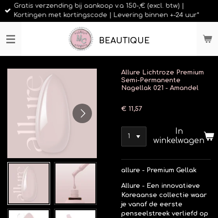
Gratis verzending bij aankoop v.a 150-,€ (excl. btw) |
Ga
Kortingen met kortingscode | Levering binnen +-24 uur*
direct
naar
de
BEAUTIQUE
hoofdinhoud
Allure Lichtroze Premium
Semi-Permanente
Nagellak 021 - Amandel
€ 11,57
In
winkelwagen
allure - Premium Gellak
Allure - Een innovatieve
Koreaanse collectie waar
je vanaf de eerste
penseelstreek verliefd op