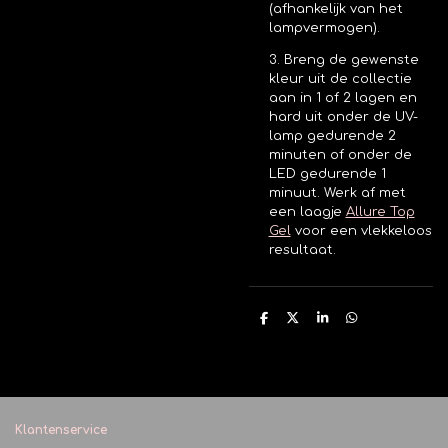
(afhankelijk van het
lampvermogen).
3. Breng de gewenste
kleur uit de collectie
aan in 1 of 2 lagen en
hard uit onder de UV-
lamp gedurende 2
minuten of onder de
LED gedurende 1
minuut. Werk af met
een laagje
Allure Top
Gel
voor een vlekkeloos
resultaat.
D
D
S
D
e
e
h
e
l
e
a
l
e
l
r
e
n
e
n
Klantenservice