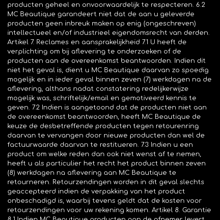
producten geheel en onvoorwaardelijk te respecteren. 6.2
MC Beautique garandeert niet dat de aan u geleverde
producten geen inbreuk maken op enig (ongeschreven)
intellectueel en/of industrieel eigendomsrecht van derden.
Artikel 7. Reclames en aansprakelijkheid 7.1 U heeft de
verplichting om bij aflevering te onderzoeken of de
producten aan de overeenkomst beantwoorden. Indien dit
niet het geval is, dient u MC Beautique daarvan zo spoedig
mogelijk en in ieder geval binnen zeven (7) werkdagen na de
aflevering, althans nadat constatering redelijkerwijze
mogelijk was, schriftelijk/email en gemotiveerd kennis te
geven. 7.2 Indien is aangetoond dat de producten niet aan
de overeenkomst beantwoorden, heeft MC Beautique de
keuze de desbetreffende producten tegen retourenring
daarvan te vervangen door nieuwe producten dan wel de
factuurwaarde daarvan te restitueren. 7.3 Indien u een
product om welke reden dan ook niet wenst af te nemen,
heeft u als particulier het recht het product binnen zeven
(8) werkdagen na aflevering aan MC Beautique te
retourneren. Retourzendingen worden in dit geval slechts
geaccepteerd indien de verpakking van het product
onbeschadigd is, waarbij tevens geldt dat de kosten voor
retourzendingen voor uw rekening komen. Artikel 8. Garantie
8.1 Indien MC Beautique producten aan de afnemer levert,