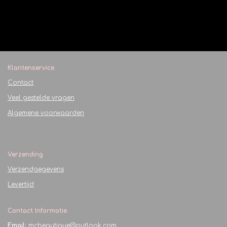
Klantenservice
Contact
Veel gestelde vragen
Algemene voorwaarden
Verzending
Verzendgegevens
Levertijd
Contact Informatie
Email:
mcbeautique@outlook.com