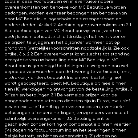
zoals in deze Voorwaarden en in eventuele nadere
overeenkomsten ten behoeve van MC Beautique worden
bedongen, worden evenzeer bedongen ten behoeve van
door MC Beautique ingeschakelde tussenpersonen en
andere derden. Artikel 2. Aanbiedingen/overeenkomsten 2.1
Alle aanbiedingen van MC Beautiquezijn vrijblijvend en
bedrijfsnaam behoudt zich uitdrukkelijk het recht voor om
de prijzen te wijzigen, in het bijzonder wanneer dat op
grond van (wettelijke) voorschriften noodzakelijk is. Zie ook
artikel 3.6. 2.2 Een overeenkomst komt slechts tot stand na
acceptatie van uw bestelling door MC Beautique. MC
Beautique is gerechtigd bestellingen te weigeren dan wel
bepaalde voorwaarden aan de levering te verbinden, tenzij
uitdrukkelijk anders bepaald. Indien een bestelling niet
wordt geaccepteerd, deelt MC Beautique dit mee binnen
tien (10) werkdagen na ontvangst van de bestelling. Artikel 3.
Prijzen en betalingen 3.1 De vermelde prijzen voor de
aangeboden producten en diensten zijn in Euro's, exclusief
btw en exclusief handling- en verzendkosten, eventuele
belastingen of andere heffingen, tenzij anders vermeld of
schriftelijk overeengekomen. 3.2 Betaling dient te
geschieden zonder korting of compensatie binnen veertien
(14) dagen na factuurdatum indien het leveringen binnen
België betreft, en binnen eenentwintig (21) dagen na