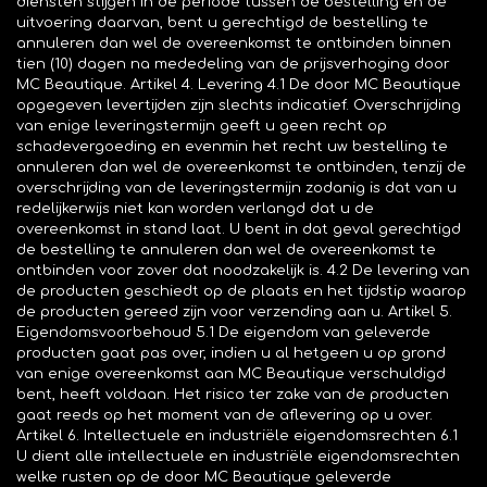
diensten stijgen in de periode tussen de bestelling en de
uitvoering daarvan, bent u gerechtigd de bestelling te
annuleren dan wel de overeenkomst te ontbinden binnen
tien (10) dagen na mededeling van de prijsverhoging door
MC Beautique. Artikel 4. Levering 4.1 De door MC Beautique
opgegeven levertijden zijn slechts indicatief. Overschrijding
van enige leveringstermijn geeft u geen recht op
schadevergoeding en evenmin het recht uw bestelling te
annuleren dan wel de overeenkomst te ontbinden, tenzij de
overschrijding van de leveringstermijn zodanig is dat van u
redelijkerwijs niet kan worden verlangd dat u de
overeenkomst in stand laat. U bent in dat geval gerechtigd
de bestelling te annuleren dan wel de overeenkomst te
ontbinden voor zover dat noodzakelijk is. 4.2 De levering van
de producten geschiedt op de plaats en het tijdstip waarop
de producten gereed zijn voor verzending aan u. Artikel 5.
Eigendomsvoorbehoud 5.1 De eigendom van geleverde
producten gaat pas over, indien u al hetgeen u op grond
van enige overeenkomst aan MC Beautique verschuldigd
bent, heeft voldaan. Het risico ter zake van de producten
gaat reeds op het moment van de aflevering op u over.
Artikel 6. Intellectuele en industriële eigendomsrechten 6.1
U dient alle intellectuele en industriële eigendomsrechten
welke rusten op de door MC Beautique geleverde