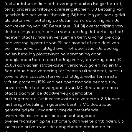
factuurdatum indien het leveringen buiten België betreft,
tenzij anders schriftelijk overeengekomen. 3.3 Betaling kan
geschieden per vooruitbetaling. Bij betaling per bank geldt
als datum van betaling de datum van creditering van de
bankrekening van MC Beautique . 3.4 Bij overschrijding van
de betalingstermijn bent u vanaf de dag dat betaling had
moeten plaatsvinden in verzuim en bent u vanaf die dag
een vertragingsrente van 1% per maand of een deel van
een maand verschuldigd over het openstaande bedrag.
Indien betaling plaatsvindt na aanmaning door
bedrijfsnaam bent u een bedrag van vijfentwintig euro (€
25,00) aan administratiekosten verschuldigd en indien MC
Beautique haar vordering ter incasso uitbesteedt, bent u
tevens de incassokosten verschuldigd, welke tenminste
vijftien procent (15%) van het openstaande bedrag zijn,
onverminderd de bevoegdheid van MC Beautique om in
plaats daarvan de daadwerkelijk gemaakte
buitengerechtelijke incassokosten te vorderen. 3.5 Indien u
met enige betaling in gebreke bent, is MC Beautique
gerechtigd (de uitvoering van) de betreffende
overeenkomst en daarmee samenhangende
overeenkomsten op te schorten, dan wel te ontbinden. 3.6
Indien de prijzen voor de aangeboden producten en