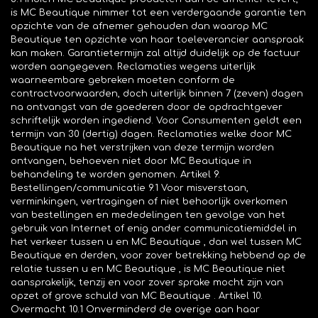
is MC Beautique nimmer tot een verdergaande garantie ten
opzichte van de afnemer gehouden dan waarop MC
Beautique ten opzichte van haar toeleverancier aanspraak
kan maken. Garantietermijn zal altijd duidelijk op de factuur
worden aangegeven. Reclamaties wegens uiterlijk
waarneembare gebreken moeten conform de
contractvoorwaarden, doch uiterlijk binnen 7 (zeven) dagen
na ontvangst van de goederen door de opdrachtgever
schriftelijk worden ingediend. Voor Consumenten geldt een
termijn van 30 (dertig) dagen. Reclamaties welke door MC
Beautique na het verstrijken van deze termijn worden
ontvangen, behoeven niet door MC Beautique in
behandeling te worden genomen. Artikel 9.
Bestellingen/communicatie 9.1 Voor misverstaan,
verminkingen, vertragingen of niet behoorlijk overkomen
van bestellingen en mededelingen ten gevolge van het
gebruik van Internet of enig ander communicatiemiddel in
het verkeer tussen u en MC Beautique , dan wel tussen MC
Beautique en derden, voor zover betrekking hebbend op de
relatie tussen u en MC Beautique , is MC Beautique niet
aansprakelijk, tenzij en voor zover sprake mocht zijn van
opzet of grove schuld van MC Beautique . Artikel 10.
Overmacht 10.1 Onverminderd de overige aan haar