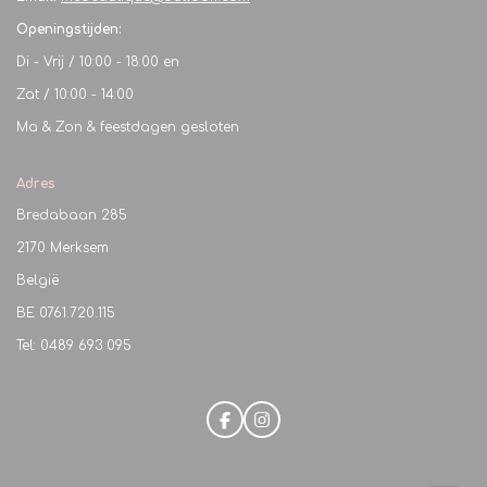
Openingstijden:
Di - Vrij / 10:00 - 18:00 en
Zat / 10:00 - 14:00
Ma & Zon & feestdagen gesloten
Adres
Bredabaan 285
2170 Merksem
België
BE
0761.720.115
Tel: 0489 693 095
F
I
a
n
c
s
e
t