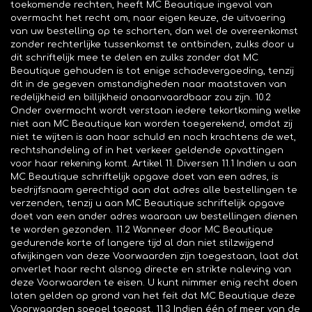
toekomende rechten, heeft MC Beautique ingeval van
overmacht het recht om, naar eigen keuze, de uitvoering
van uw bestelling op te schorten, dan wel de overeenkomst
zonder rechterlijke tussenkomst te ontbinden, zulks door u
dit schriftelijk mee te delen en zulks zonder dat MC
Beautique gehouden is tot enige schadevergoeding, tenzij
dit in de gegeven omstandigheden naar maatstaven van
redelijkheid en billijkheid onaanvaardbaar zou zijn. 10.2
Onder overmacht wordt verstaan iedere tekortkoming welke
niet aan MC Beautique kan worden toegerekend, omdat zij
niet te wijten is aan haar schuld en noch krachtens de wet,
rechtshandeling of in het verkeer geldende opvattingen
voor haar rekening komt. Artikel 11. Diversen 11.1 Indien u aan
MC Beautique schriftelijk opgave doet van een adres, is
bedrijfsnaam gerechtigd aan dat adres alle bestellingen te
verzenden, tenzij u aan MC Beautique schriftelijk opgave
doet van een ander adres waaraan uw bestellingen dienen
te worden gezonden. 11.2 Wanneer door MC Beautique
gedurende korte of langere tijd al dan niet stilzwijgend
afwijkingen van deze Voorwaarden zijn toegestaan, laat dat
onverlet haar recht alsnog directe en strikte naleving van
deze Voorwaarden te eisen. U kunt nimmer enig recht doen
laten gelden op grond van het feit dat MC Beautique deze
Voorwaarden soepel toepast. 11.3 Indien één of meer van de