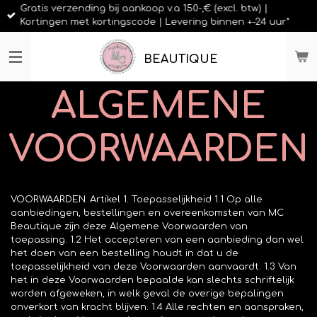
Gratis verzending bij aankoop v.a 150-,€ (excl. btw) |
Ga
Kortingen met kortingscode | Levering binnen +-24 uur*
direct
naar
de
BEAUTIQUE
hoofdinhoud
ALGEMENE
VOORWAARDEN
VOORWAARDEN: Artikel 1. Toepasselijkheid 1.1 Op alle
aanbiedingen, bestellingen en overeenkomsten van MC
Beautique zijn deze Algemene Voorwaarden van
toepassing. 1.2 Het accepteren van een aanbieding dan wel
het doen van een bestelling houdt in dat u de
toepasselijkheid van deze Voorwaarden aanvaardt. 1.3 Van
het in deze Voorwaarden bepaalde kan slechts schriftelijk
worden afgeweken, in welk geval de overige bepalingen
onverkort van kracht blijven. 1.4 Alle rechten en aanspraken,