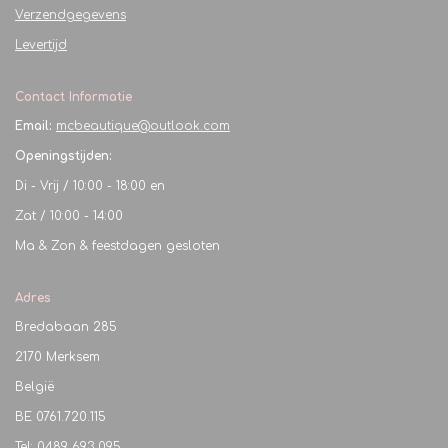
Verzendgegevens
Levertijd
Contact Informatie
Email:
mcbeautique@outlook.com
Openingstijden:
Di - Vrij / 10:00 - 18:00 en
Zat / 10:00 - 14:00
Ma & Zon & feestdagen gesloten
Adres
Bredabaan 285
2170 Merksem
België
BE
0761.720.115
Tel: 0489 693 095