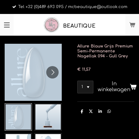
Ga
Tel +32 (0)489 693 095 / mcbeautique@outlook.com
direct
naar
de
BEAUTIQUE
hoofdinhoud
Allure Blauw Grijs Premium
Semi-Permanente
Nagellak 094 - Gull Grey
€ 11,57
In
winkelwagen
D
D
S
D
e
e
h
e
l
e
a
l
e
l
r
e
n
e
n