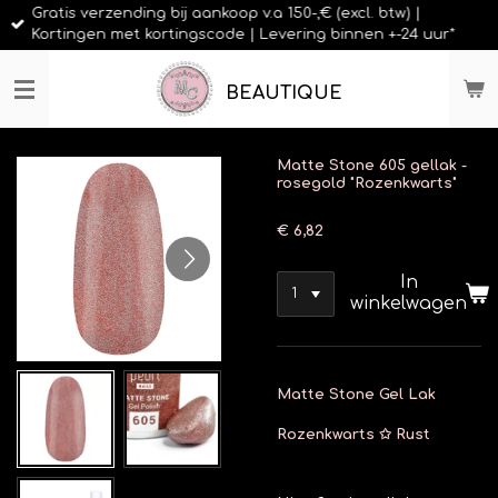
Gratis verzending bij aankoop v.a 150-,€ (excl. btw) |
Ga
Kortingen met kortingscode | Levering binnen +-24 uur*
direct
naar
de
BEAUTIQUE
hoofdinhoud
Matte Stone 605 gellak -
rosegold "Rozenkwarts"
€ 6,82
In
winkelwagen
Matte Stone Gel Lak
Rozenkwarts ✩ Rust