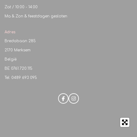
Zat / 10:00 - 14:00
Ma & Zon & feestdagen gesloten
Adres
Bredabaan 285
2170 Merksem
België
BE
0761.720.115
Tel: 0489 693 095
F
I
a
n
c
s
e
t
b
a
o
g
o
r
k
a
m