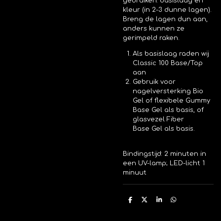
gebruiken: basislaag en
kleur (in 2-3 dunne lagen).
Breng de lagen dun aan,
anders kunnen ze
gerimpeld raken.
Als basislaag raden wij
Classic 100 Base/Top
aan
Gebruik voor
nagelversterking
Bio
Gel
of flexibele
Gummy
Base Gel
als basis, of
glasvezel Fiber
Base
Gel
als basis.
Bindingstijd: 2 minuten in
een UV-lamp; LED-licht 1
minuut
D
D
S
D
e
e
h
e
l
e
a
l