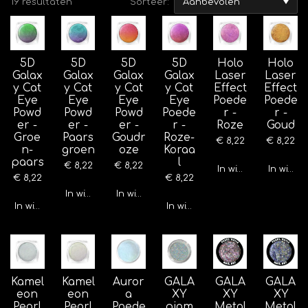
19 resultaten
Sorteer:
5D
5D
5D
5D
Holo
Holo
Galax
Galax
Galax
Galax
Laser
Laser
y Cat
y Cat
y Cat
y Cat
Effect
Effect
Eye
Eye
Eye
Eye
Poede
Poede
Powd
Powd
Powd
Poede
r -
r -
er -
er -
er -
r -
Roze
Goud
Groe
Paars
Goudr
Roze-
€ 8,22
€ 8,22
n-
groen
oze
Koraa
paars
l
€ 8,22
€ 8,22
In winkelwagen
In wink
€ 8,22
€ 8,22
In winkelwagen
In winkelwagen
In winkelwagen
In winkelwagen
Kamel
Kamel
Auror
GALA
GALA
GALA
eon
eon
a
XY
XY
XY
Pearl
Pearl
Poede
pigm
Metal
Metal