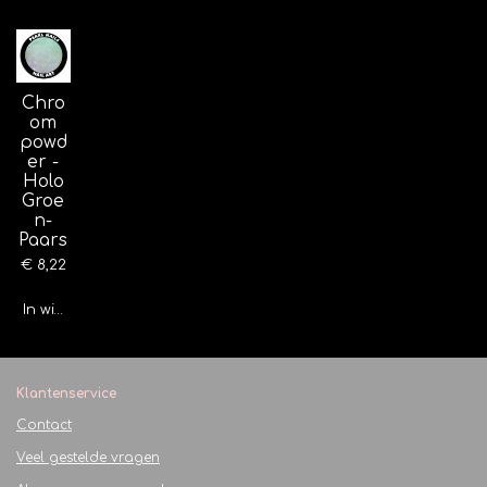
Chro
om
powd
er -
Holo
Groe
n-
Paars
€ 8,22
In winkelwagen
Klantenservice
Contact
Veel gestelde vragen