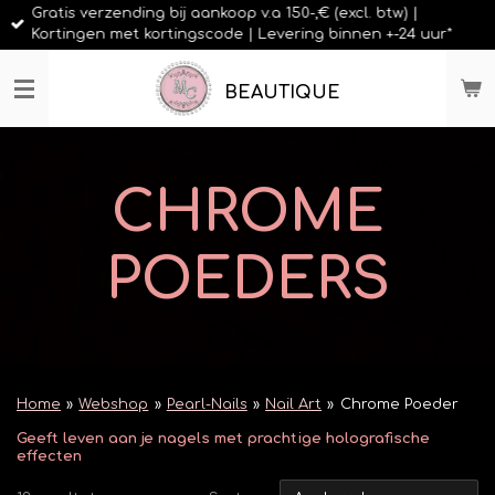
Gratis verzending bij aankoop v.a 150-,€ (excl. btw) |
Ga
Kortingen met kortingscode | Levering binnen +-24 uur*
direct
naar
de
BEAUTIQUE
hoofdinhoud
CHROME
POEDERS
Home
»
Webshop
»
Pearl-Nails
»
Nail Art
»
Chrome Poeder
Geeft leven aan je nagels met prachtige holografische
effecten