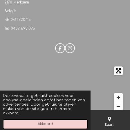
2170 Merksem
België
BE
0761.720.115
Tel: 0489 693 095
F
I
a
n
c
s
e
t
b
a
o
g
o
r
k
a
m
Deze website gebruikt cookies voor
analyse-doeleinden en/of het tonen van
advertenties. Door gebruik te blijven
maken van de site gaat u hiermee
akkoord.
© 2021 M.C. Beautique
Akkoord
E-mailadres
Telefoonnummer
Kaart