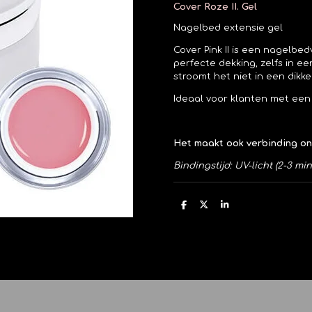
Cover Roze II. Gel
Nagelbed extensie gel
Cover Pink II is een nagelbe
perfecte dekking, zelfs in e
stroomt het niet in een dikke
Ideaal voor klanten met een 
Het maakt ook verbinding on
Bindingstijd: UV-licht (2-3 mi
D
D
S
e
e
h
l
e
a
e
l
r
n
e