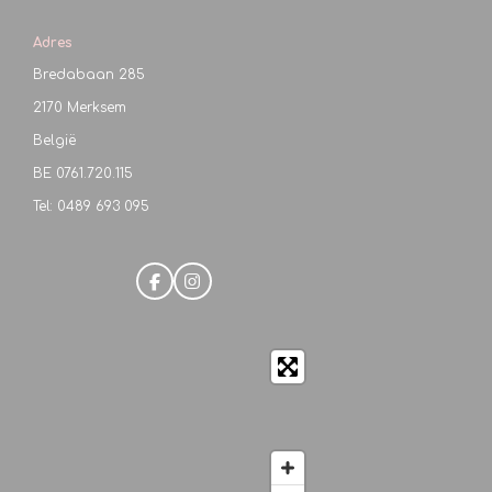
Adres
Bredabaan 285
2170 Merksem
België
BE
0761.720.115
Tel: 0489 693 095
F
I
a
n
c
s
e
t
b
a
o
g
o
r
k
a
m