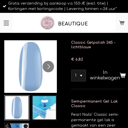
Gratis verzending bij aankoop v.a 150-,€ (excl. btw) |
Ga
Kortingen met kortingscode | Levering binnen +-24 uur*
direct
naar
de
BEAUTIQUE
hoofdinhoud
Classic Gelpolish 345 -
lichtblauw
€ 6,82
In
winkelwagen
Semipermanent Gel Lak
Classic
Pearl Nails' Classic semi-
permanente gel lak is
gemaakt van een zeer