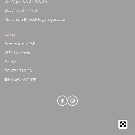
Di - Vrij / 10:00 - 18:00 en
Zat / 10:00 - 14:00
Ma & Zon & feestdagen gesloten
Adres
Bredabaan 285
2170 Merksem
België
BE
0761.720.115
Tel: 0489 693 095
F
I
a
n
c
s
e
t
b
a
o
g
o
r
k
a