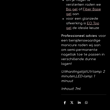
om je nagel te
versterken raden we
Bio gel
of
Fiber
Base
gel
aan
voor een glanzede
afwerking is
EO Top
gel
de ideale keuze
Professioneel advies
:
voor
een benijdenswaardige
manicure raden wij aan
om semi-permanente
nagellak toe te passen in
verschillende dunne
lagen!
Uithardingstijd:
UV-lamp: 2
minuten,
LED-lamp: 1
minuut
Inhoud: 7ml
D
D
S
D
e
e
h
e