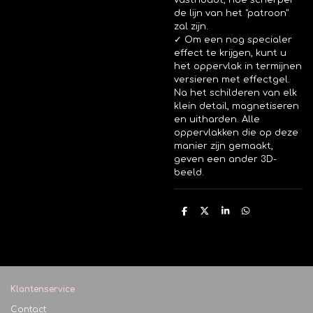
de lijn van het "patroon"
zal zijn.
✓ Om een nog specialer
effect te krijgen, kunt u
het oppervlak in termijnen
versieren met effectgel.
Na het schilderen van elk
klein detail, magnetiseren
en
uitharden
. Alle
oppervlakken die op deze
manier zijn gemaakt,
geven een ander 3D-
beeld.
D
D
S
D
e
e
h
e
l
e
a
l
e
l
r
e
n
e
n
Klantenservice
Contact