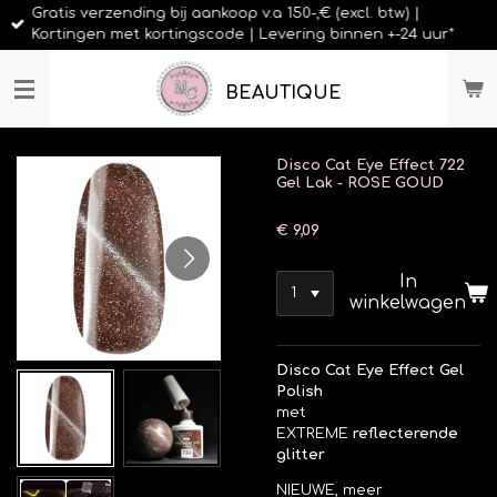
Gratis verzending bij aankoop v.a 150-,€ (excl. btw) |
Ga
Kortingen met kortingscode | Levering binnen +-24 uur*
direct
naar
de
BEAUTIQUE
hoofdinhoud
Disco Cat Eye Effect 722
Gel Lak - ROSE GOUD
€ 9,09
In
winkelwagen
Disco Cat Eye Effect Gel
Polish
met
EXTREME
reflecterende
glitter
NIEUWE, meer