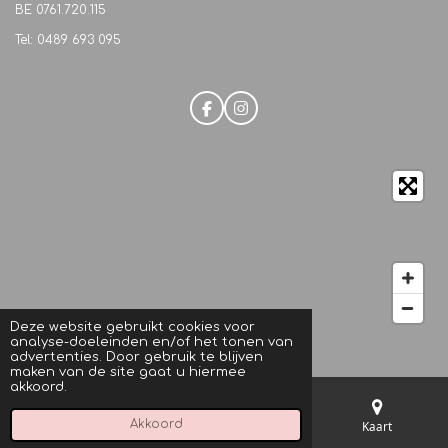
BE
0761.720.115
Tel: 0489 693 095
F
I
a
n
c
s
e
t
b
a
o
g
o
r
k
a
m
Deze website gebruikt cookies voor
analyse-doeleinden en/of het tonen van
© 2021 M.C. Beautique
advertenties. Door gebruik te blijven
maken van de site gaat u hiermee
akkoord.
Akkoord
E-mailadres
Telefoonnummer
Kaart