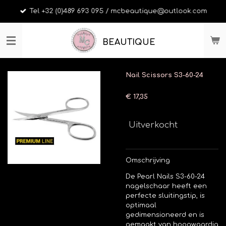
Ga
Tel +32 (0)489 693 095 / mcbeautique@outlook.com
direct
naar
de
BEAUTIQUE
hoofdinhoud
Nail Scissors S3-60-24
€ 17,35
Uitverkocht
Omschrijving
De Pearl Nails S3-60-24
nagelschaar heeft een
perfecte sluitingstip, is
optimaal
gedimensioneerd en is
gemaakt van hoogwaardig