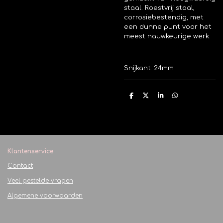
staal. Roestvrij staal,
corrosiebestendig, met
een dunne punt voor het
meest nauwkeurige werk.
Snijkant: 24mm
D
D
S
D
e
e
h
e
l
e
a
l
e
l
r
e
n
e
n
Klantenservice
Contact
Veel gestelde vragen
Algemene voorwaarden