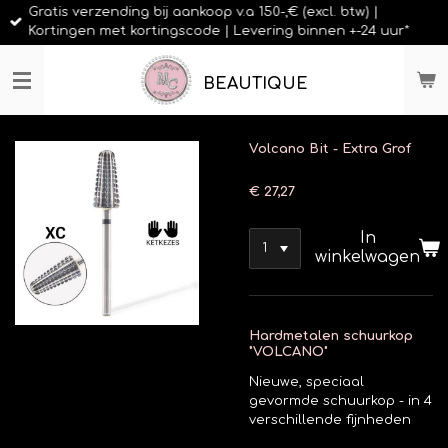
Gratis verzending bij aankoop v.a 150-,€ (excl. btw) |
Ga
Kortingen met kortingscode | Levering binnen +-24 uur*
direct
naar
de
BEAUTIQUE
hoofdinhoud
Volcano Bit - Extra Grof
€ 27,27
In
winkelwagen
Hardmetalen schuurkop
"VOLCANO"
Nieuwe, speciaal
gevormde schuurkop - in 4
verschillende fijnheden