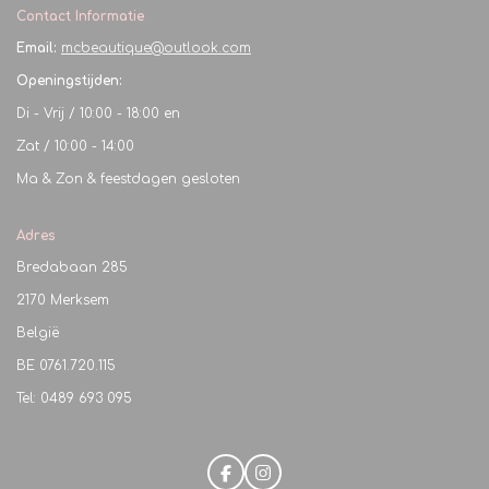
Contact Informatie
Email:
mcbeautique@outlook.com
Openingstijden:
Di - Vrij / 10:00 - 18:00 en
Zat / 10:00 - 14:00
Ma & Zon & feestdagen gesloten
Adres
Bredabaan 285
2170 Merksem
België
BE
0761.720.115
Tel: 0489 693 095
F
I