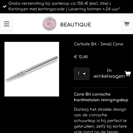
Gratis verzending bij aankoop v.a 150-,€ (excl. btw) |
Ga
Kortingen met kortingscode | Levering binnen +-24 uur*
direct
naar
de
BEAUTIQUE
hoofdinhoud
Carbide Bit - Small Cone
€ 12,40
In
winkelwagen
Cone Bit conische
hardmetalen reinigingskop
Dankzij het strakke design
van de conische
schuurkop is hij perfect te
gebruiken, zelfs bij kortere
vrije rand op de tenen,