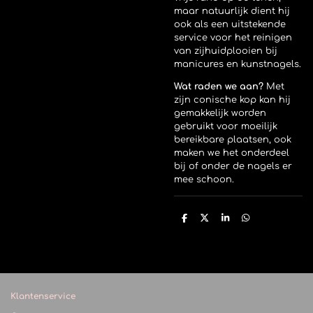
maar natuurlijk dient hij
ook als een uitstekende
service voor het reinigen
van zijhuidplooien bij
manicures en kunstnagels.
Wat raden we aan?
Met
zijn conische kop kan hij
gemakkelijk worden
gebruikt voor moeilijk
bereikbare plaatsen, ook
maken we het onderdeel
bij of onder de nagels er
mee schoon.
D
D
S
D
e
e
h
e
l
e
a
l
e
l
r
e
n
e
n
Klantenservice