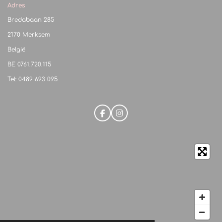
Adres
Bredabaan 285
2170 Merksem
België
BE
0761.720.115
Tel: 0489 693 095
F
I
a
n
c
s
e
t
b
a
o
g
o
r
k
a
m