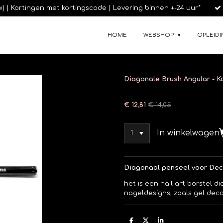
tw) | Kortingen met kortingscode | Levering binnen +-24 uur*
HOME
WEBSHOP
OPLEIDI
Diagonale Brush Angular - Ko
€ 12,81
€ 14,05
In winkelwagen
Diagonaal penseel voor Decor
het is een nail art borstel 
nageldesigns, zoals gel deco
D
D
S