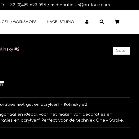
Tel +32 (0)489 693 095 / mcbeautique@outlook.com
NGEN / WORKSHOPS
NAGELSTUDIO
linsky #2
Sale!
aties met gel en acrylverf - Kolinsky #2
diagonaal en ideaal voor het maken van decoraties en
raties en acrylverf. Perfect voor de techniek One – Stroke.