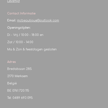
Levertijd
Contact Informatie
Email:
mcbeautique@outlook.com
Openingstijden:
Di - Vrij / 10:00 - 18:00 en
Zat / 10:00 - 14:00
Ma & Zon & feestdagen gesloten
Adres
Bredabaan 285
2170 Merksem
België
BE
0761.720.115
Tel: 0489 693 095