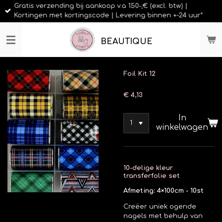
Gratis verzending bij aankoop v.a 150-,€ (excl. btw) |
Ga
Kortingen met kortingscode | Levering binnen +-24 uur*
direct
naar
de
BEAUTIQUE
hoofdinhoud
Foil Kit 12
€ 4,13
In
winkelwagen
10-delige kleur
transferfolie set
Afmeting: 4×100cm - 10st
Creëer uniek ogende
nagels met behulp van