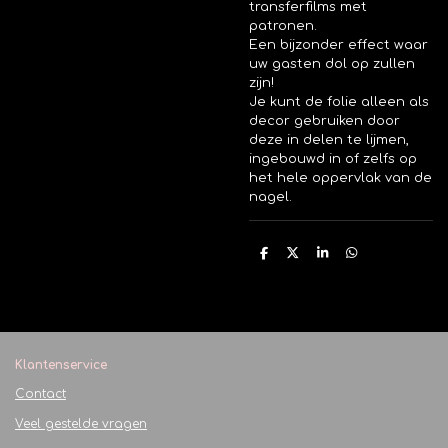
transferfilms met
patronen.
Een bijzonder effect waar
uw gasten dol op zullen
zijn!
Je kunt de folie alleen als
decor gebruiken door
deze in delen te lijmen,
ingebouwd in of zelfs op
het hele oppervlak van de
nagel.
D
D
S
D
e
e
h
e
l
e
a
l
e
l
r
e
n
e
n
Klantenservice
Contact
Veel gestelde vragen