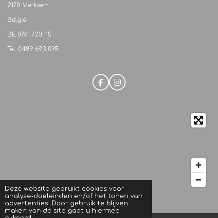
2170 Merksem
België
BE
0761.720.115
Tel: 0489 693 095
F
I
a
n
c
s
e
t
b
a
o
g
o
r
k
a
m
Deze website gebruikt cookies voor
analyse-doeleinden en/of het tonen van
© 2021 M.C. Beautique
advertenties. Door gebruik te blijven
maken van de site gaat u hiermee
akkoord.