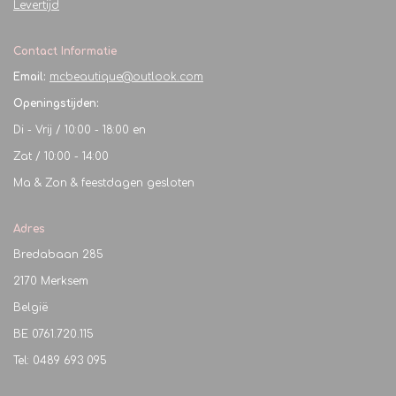
Levertijd
Contact Informatie
Email:
mcbeautique@outlook.com
Openingstijden:
Di - Vrij / 10:00 - 18:00 en
Zat / 10:00 - 14:00
Ma & Zon & feestdagen gesloten
Adres
Bredabaan 285
2170 Merksem
België
BE
0761.720.115
Tel: 0489 693 095