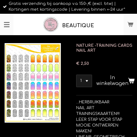
Gratis verzending bij aankoop v.a 150-,€ (excl. btw) |
Ga
Kortingen met kortingscode | Levering binnen +-24 uur*
direct
naar
de
BEAUTIQUE
hoofdinhoud
NATURE -TRAINING CARDS
NAIL ART
€ 2,50
In
winkelwagen
...HERBRUIKBAAR
NAIL ART
TRAININGSKAARTEN!!!
LEER STAP VOOR STAP
MOOIE ONTWERPEN
MAKEN!
LINEAIR, GEOMETRISCH,