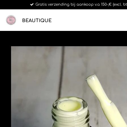
Gratis verzending bij aankoop v.a 150-,€ (excl. 
Ga
direct
naar
BEAUTIQUE
de
hoofdinhoud