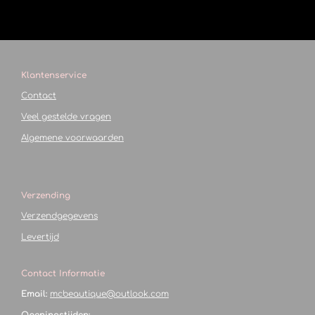
Klantenservice
Contact
Veel gestelde vragen
Algemene voorwaarden
Verzending
Verzendgegevens
Levertijd
Contact Informatie
Email:
mcbeautique@outlook.com