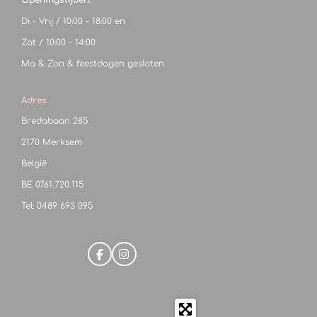
Openingstijden:
Di - Vrij / 10:00 - 18:00 en
Zat / 10:00 - 14:00
Ma & Zon & feestdagen gesloten
Adres
Bredabaan 285
2170 Merksem
België
BE
0761.720.115
Tel: 0489 693 095
F
I
a
n
c
s
e
t
b
a
o
g