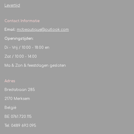
Levertijd
Contact Informatie
Email:
mcbeautique@outlook.com
Openingstijden:
Di - Vrij / 10:00 - 18:00 en
Zat / 10:00 - 14:00
Ma & Zon & feestdagen gesloten
Adres
Bredabaan 285
2170 Merksem
België
BE
0761.720.115
Tel: 0489 693 095