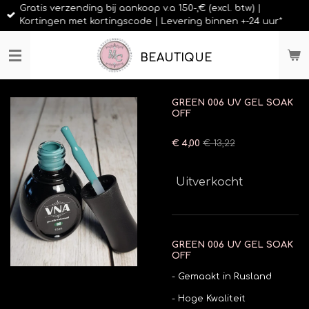
Gratis verzending bij aankoop v.a 150-,€ (excl. btw) |
Ga
Kortingen met kortingscode | Levering binnen +-24 uur*
direct
naar
de
BEAUTIQUE
hoofdinhoud
GREEN 006 UV GEL SOAK
OFF
€ 4,00
€ 13,22
Uitverkocht
GREEN 006 UV GEL SOAK
OFF
- Gemaakt in Rusland
- Hoge Kwaliteit