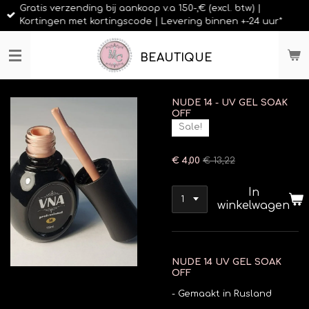
Gratis verzending bij aankoop v.a 150-,€ (excl. btw) |
Ga
Kortingen met kortingscode | Levering binnen +-24 uur*
direct
naar
de
BEAUTIQUE
hoofdinhoud
NUDE 14 - UV GEL SOAK
OFF
Sale!
€ 4,00
€ 13,22
In
winkelwagen
NUDE 14 UV GEL SOAK
OFF
- Gemaakt in Rusland