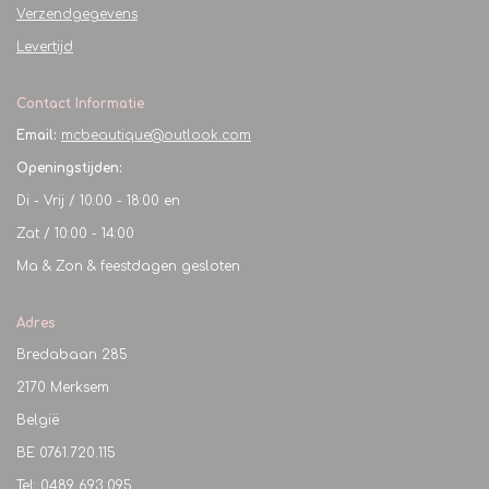
Verzendgegevens
Levertijd
Contact Informatie
Email:
mcbeautique@outlook.com
Openingstijden:
Di - Vrij / 10:00 - 18:00 en
Zat / 10:00 - 14:00
Ma & Zon & feestdagen gesloten
Adres
Bredabaan 285
2170 Merksem
België
BE
0761.720.115
Tel: 0489 693 095