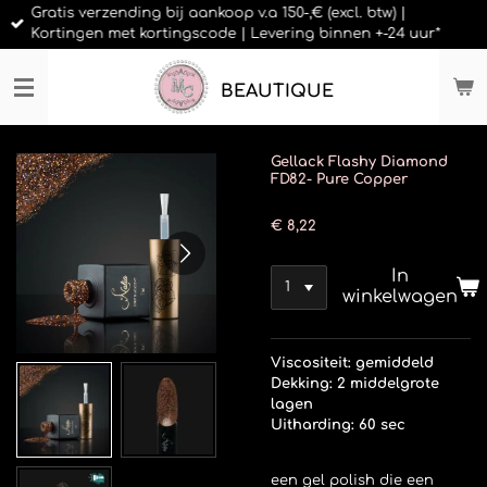
Gratis verzending bij aankoop v.a 150-,€ (excl. btw) |
Ga
Kortingen met kortingscode | Levering binnen +-24 uur*
direct
naar
de
BEAUTIQUE
hoofdinhoud
Gellack Flashy Diamond
FD82- Pure Copper
€ 8,22
In
winkelwagen
Viscositeit: gemiddeld
Dekking: 2 middelgrote
lagen
Uitharding: 60 sec
een gel polish die een