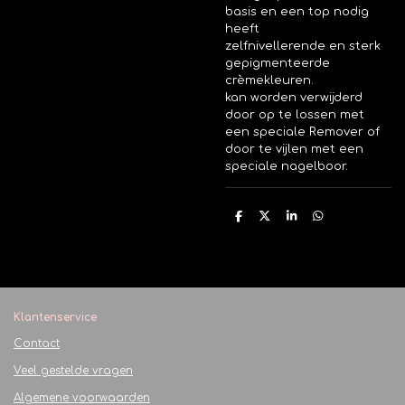
basis en een top nodig
heeft
zelfnivellerende en sterk
gepigmenteerde
crèmekleuren.
kan worden verwijderd
door op te lossen met
een speciale Remover of
door te vijlen met een
speciale nagelboor.
D
D
S
D
e
e
h
e
l
e
a
l
e
l
r
e
n
e
n
Klantenservice
Contact
Veel gestelde vragen
Algemene voorwaarden