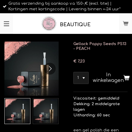
Gratis verzending bij aankoop v.a 150-,€ (excl. btw) |
Ga
Kortingen met kortingscode | Levering binnen +-24 uur*
direct
naar
de
BEAUTIQUE
hoofdinhoud
Gellack Poppy Seeds PS13
- PEACH
€ 7,23
In
winkelwagen
Viscositeit: gemiddeld
Dekking: 2 middelgrote
lagen
Uitharding: 60 sec
een gel polish die een