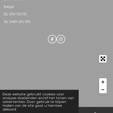
België
BE
0761.720.115
Tel: 0489 693 095
F
I
a
n
c
s
e
t
b
a
o
g
o
r
k
a
m
Deze website gebruikt cookies voor
analyse-doeleinden en/of het tonen van
© 2021 M.C. Beautique
advertenties. Door gebruik te blijven
maken van de site gaat u hiermee
akkoord.