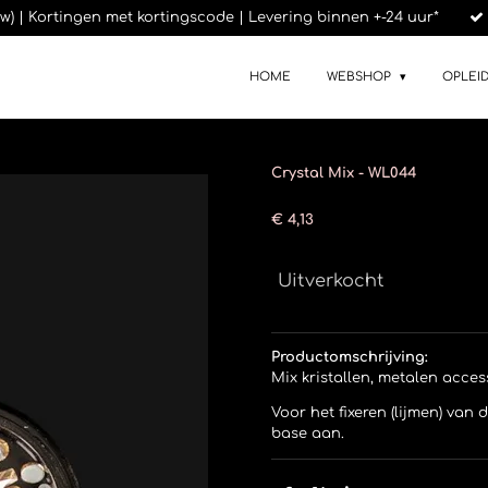
btw) | Kortingen met kortingscode | Levering binnen +-24 uur*
HOME
WEBSHOP
OPLEI
Crystal Mix - WL044
€ 4,13
Uitverkocht
Productomschrijving:
Mix kristallen, metalen acces
Voor het fixeren (lijmen) van
base aan.