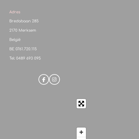
Adres
Bredabaan 285
2170 Merksem
België
BE
0761.720.115
Tel: 0489 693 095
F
I
a
n
c
s
e
t
b
a
o
g
o
r
k
a
m