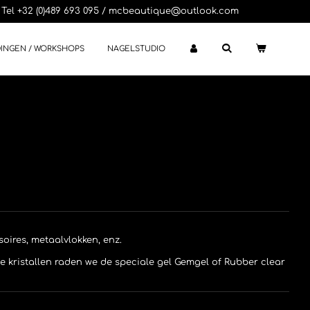
Tel +32 (0)489 693 095 / mcbeautique@outlook.com
DINGEN / WORKSHOPS
NAGELSTUDIO
soires, metaalvlokken, enz.
 de kristallen raden we de speciale gel Gemgel of Rubber clear