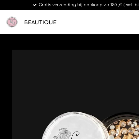
Gratis verzending bij aankoop v.a 150-,€ (excl. 
Ga
direct
naar
BEAUTIQUE
de
hoofdinhoud