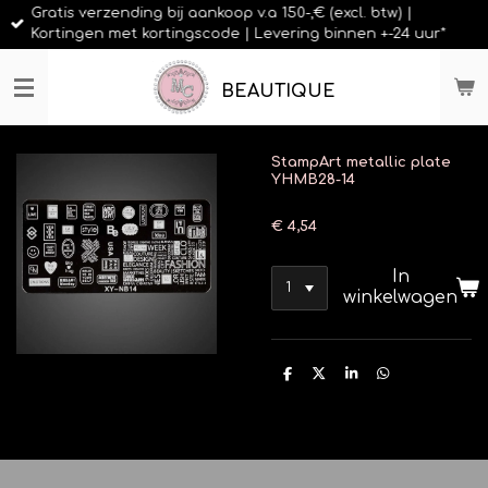
Gratis verzending bij aankoop v.a 150-,€ (excl. btw) |
Ga
Kortingen met kortingscode | Levering binnen +-24 uur*
direct
naar
de
BEAUTIQUE
hoofdinhoud
StampArt metallic plate
YHMB28-14
€ 4,54
In
winkelwagen
D
D
S
D
e
e
h
e
l
e
a
l
e
l
r
e
n
e
n