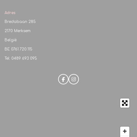
Adres
Bredabaan 285
2170 Merksem
België
BE
0761.720.115
Tel: 0489 693 095
F
I
a
n
c
s
e
t
b
a
o
g
o
r
k
a
m