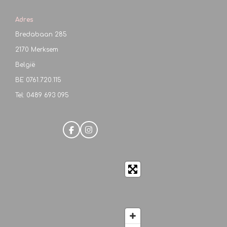
Adres
Bredabaan 285
2170 Merksem
België
BE
0761.720.115
Tel: 0489 693 095
F
I
a
n
c
s
e
t
b
a
o
g
o
r
k
a
m