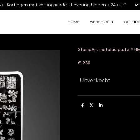
tw) | Kortingen met kortingscode | Levering binnen +-24 uur*
HOME
WEBSHOP
OPLEIDI
StampArt metallic plate YHM
€ 9,30
Uitverkocht
D
D
S
e
e
h
l
e
a
e
l
r
n
e