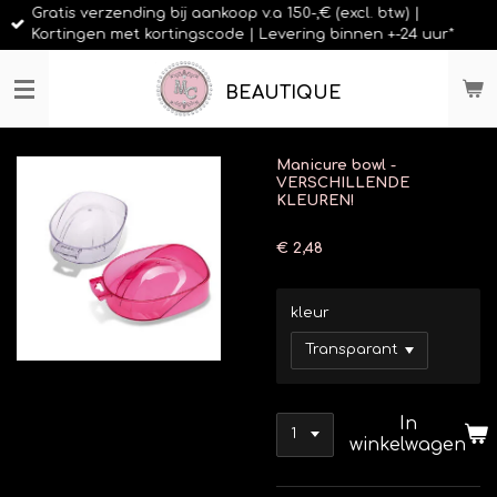
Gratis verzending bij aankoop v.a 150-,€ (excl. btw) |
Ga
Kortingen met kortingscode | Levering binnen +-24 uur*
direct
naar
de
BEAUTIQUE
hoofdinhoud
Manicure bowl -
VERSCHILLENDE
KLEUREN!
€ 2,48
kleur
In
winkelwagen