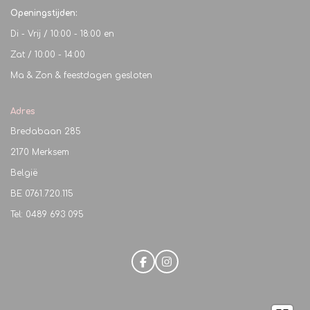
Openingstijden:
Di - Vrij / 10:00 - 18:00 en
Zat / 10:00 - 14:00
Ma & Zon & feestdagen gesloten
Adres
Bredabaan 285
2170 Merksem
België
BE
0761.720.115
Tel: 0489 693 095
F
I
a
n
c
s
e
t
b
a