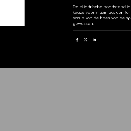
De cilindrische handstand in 
keuze voor maximaal comfort
scrub kan de hoes van de s
gewassen.
D
D
S
e
e
h
l
e
a
e
l
r
n
e