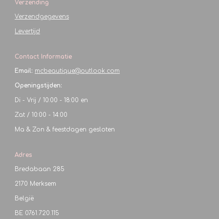
Verzending
Verzendgegevens
Levertijd
Contact Informatie
Email:
mcbeautique@outlook.com
Openingstijden:
Di - Vrij / 10:00 - 18:00 en
Zat / 10:00 - 14:00
Ma & Zon & feestdagen gesloten
Adres
Bredabaan 285
2170 Merksem
België
BE
0761.720.115