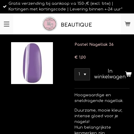
Gratis verzending bij aankoop v.a 150-,€ (excl. btw) |
Ga
Kortingen met kortingscode | Levering binnen +-24 uur*
direct
naar
de
BEAUTIQUE
hoofdinhoud
Pastel Nagellak 36
€ 1,00
In
winkelwagen
Hoogwaardige en
sneldrogende nagellak.
Duurzame, mooie kleur,
intense gloed voor je
nagels!
Hun belangrijkste
kenmerken zijn: