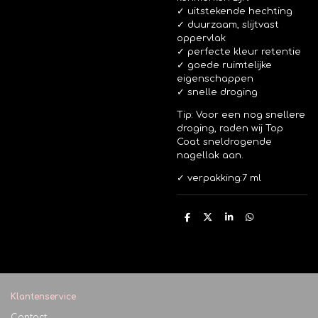
✓ uitstekende hechting
✓ duurzaam, slijtvast
oppervlak
✓ perfecte kleur retentie
✓ goede ruimtelijke
eigenschappen
✓ snelle droging
Tip: Voor een nog snellere
droging, raden wij Top
Coat sneldrogende
nagellak aan.
✓ verpakking:7 ml
D
D
S
D
e
e
h
e
l
e
a
l
e
l
r
e
n
e
n
Klantenservice
Contact