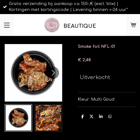
Gratis verzending bij aankoop v.a 150-,€ (excl. btw) |
Ga
Kortingen met kortingscode | Levering binnen +-24 uur*
direct
naar
de
BEAUTIQUE
hoofdinhoud
Smoke foil NFL-01
€ 2,48
Uitverkocht
Kleur: Multi Goud
D
D
S
D
e
e
h
e
l
e
a
l
e
l
r
e
n
e
n