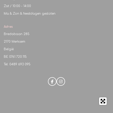
Zat / 10:00 - 14:00
Ma & Zon & feestdagen gesloten
Adres
Bredabaan 285
2170 Merksem
België
BE
0761.720.115
Tel: 0489 693 095
F
I
a
n
c
s
e
t
b
a
o
g
o
r
k
a