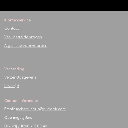
Klantenservice
Contact
Veel gestelde vragen
Algemene voorwaarden
Verzending
Verzendgegevens
Levertijd
Contact Informatie
Email:
mcbeautique@outlook.com
Openingstijden:
Di - Vrij / 10:00 - 18:00 en