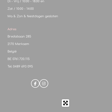
Di - Vrij / 10:00 - 18:00 en
Zat / 10:00 - 14:00
Ma & Zon & feestdagen gesloten
Adres
Bredabaan 285
2170 Merksem
België
BE
0761.720.115
Tel: 0489 693 095
F
I
a
n
c
s
e
t
b
a
o
g
o
r
k
a