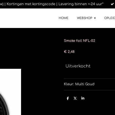
btw) | Kortingen met kortingscode | Levering binnen +-24 uur*
HOME
WEBSHOP
OPLEI
Smoke foil NFL-02
€ 2,48
Uitverkocht
Kleur: Multi Goud
D
D
S
e
e
h
l
e
a
e
l
r
n
e