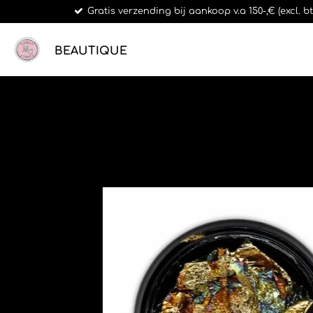
Gratis verzending bij aankoop v.a 150-,€ (excl. 
Ga
direct
naar
BEAUTIQUE
de
hoofdinhoud