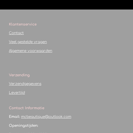
Klantenservice
Contact
Veel gestelde vragen
Algemene voorwaarden
Verzending
Verzendgegevens
Levertijd
Contact Informatie
Email:
mcbeautique@outlook.com
Openingstijden: