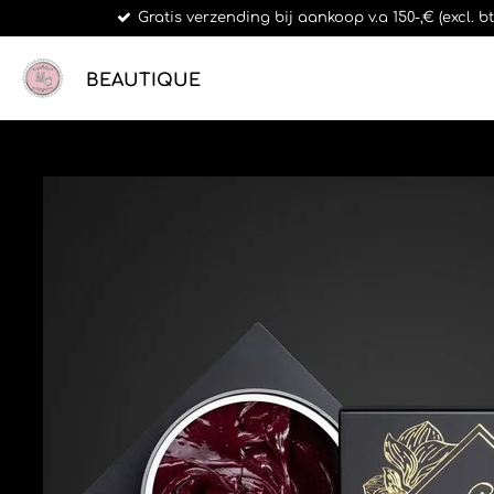
Gratis verzending bij aankoop v.a 150-,€ (excl. 
Ga
direct
naar
BEAUTIQUE
de
hoofdinhoud