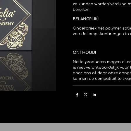
ze kunnen worden verdund me
bereiken
BELANGRIJK!
Onderbreek het polymerisati
van de lamp. Aanbrengen in e
ONTHOUD!
Nolia-producten mogen alleen
is niet verantwoordelijk voo
door ons of door onze aange
kunnen de compatibiliteit v
D
D
S
e
e
h
l
e
a
e
l
r
n
e