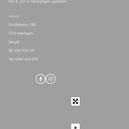
Ma & Zon & feestdagen gesloten
Adres
Bredabaan 285
2170 Merksem
België
BE
0761.720.115
Tel: 0489 693 095
F
I
a
n
c
s
e
t
b
a
o
g
o
r
k
a
m