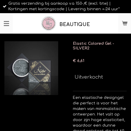
Gratis verzending bij aankoop v.a 150-,€ (excl. btw) |
Ga
Kortingen met kortingscode | Levering binnen +-24 uur*
direct
naar
de
BEAUTIQUE
hoofdinhoud
Elastic Colored Gel -
SILVER2
€ 6,61
Uitverkocht
Een elastische designgel
die perfect is voor het
maken van minimalistische
ontwerpen.
Het valt op
door zijn hoge elasticiteit,
waardoor een dunne
draad ontstaat die tot 60