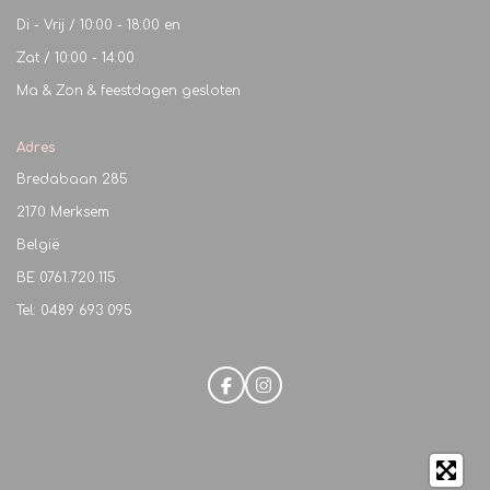
Di - Vrij / 10:00 - 18:00 en
Zat / 10:00 - 14:00
Ma & Zon & feestdagen gesloten
Adres
Bredabaan 285
2170 Merksem
België
BE
0761.720.115
Tel: 0489 693 095
F
I
a
n
c
s
e
t
b
a
o
g
o
r