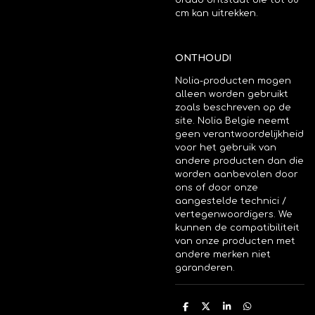
cm kan uitrekken.
ONTHOUD!
Nolia-producten mogen
alleen worden gebruikt
zoals beschreven op de
site.
Nolia Belgie neemt
geen verantwoordelijkheid
voor het gebruik van
andere producten dan die
worden aanbevolen door
ons of door onze
aangestelde technici /
vertegenwoordigers.
We
kunnen de compatibiliteit
van onze producten met
andere merken niet
garanderen.
D
D
S
D