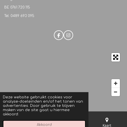
BE
0761.720.115
Tel: 0489 693 095
F
I
a
n
c
s
e
t
b
a
o
g
o
r
k
a
m
Deze website gebruikt cookies voor
analyse-doeleinden en/of het tonen van
© 2021 M.C. Beautique
advertenties. Door gebruik te blijven
maken van de site gaat u hiermee
akkoord.
Akkoord
E-mailadres
Telefoonnummer
Kaart