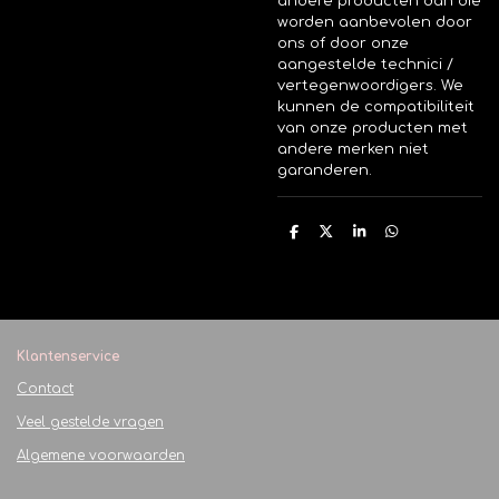
andere producten dan die
worden aanbevolen door
ons of door onze
aangestelde technici /
vertegenwoordigers.
We
kunnen de compatibiliteit
van onze producten met
andere merken niet
garanderen.
D
D
S
D
e
e
h
e
l
e
a
l
e
l
r
e
n
e
n
Klantenservice
Contact
Veel gestelde vragen
Algemene voorwaarden