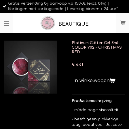
Gratis verzending bij aankoop v.a 150-,€ (excl. btw) |
Ga
Kortingen met kortingscode | Levering binnen +-24 uur*
direct
naar
de
BEAUTIQUE
hoofdinhoud
Platinum Glitter Gel 5ml -
COLOR 902 - CHRISTMAS
RED
€ 6,61
In winkelwagen
Productomschrijving:
- middelhoge viscositeit
- heeft geen plakkerige
laag
ideaal voor delicate