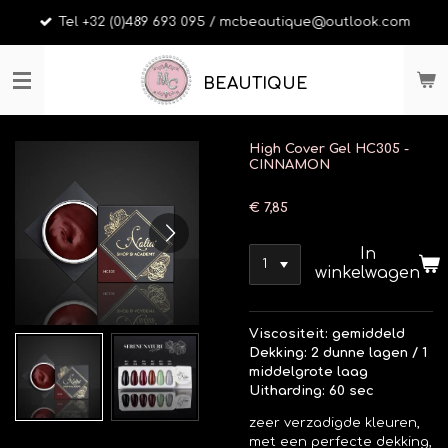
Ga
Tel +32 (0)489 693 095 / mcbeautique@outlook.com
direct
naar
de
BEAUTIQUE
hoofdinhoud
High Cover Gel HC305 -
CINNAMON
€ 7,85
In
winkelwagen
Viscositeit: gemiddeld
Dekking: 2 dunne lagen / 1
middelgrote laag
Uitharding: 60 sec
zeer verzadigde kleuren,
met een perfecte dekking,