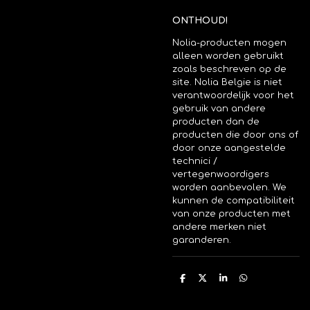
ONTHOUD!
Nolia-producten mogen
alleen worden gebruikt
zoals beschreven op de
site. Nolia Belgie is niet
verantwoordelijk voor het
gebruik van andere
producten dan de
producten die door ons of
door onze aangestelde
technici /
vertegenwoordigers
worden aanbevolen. We
kunnen de compatibiliteit
van onze producten met
andere merken niet
garanderen.
D
D
S
D
e
e
h
e
l
e
a
l
e
l
r
e