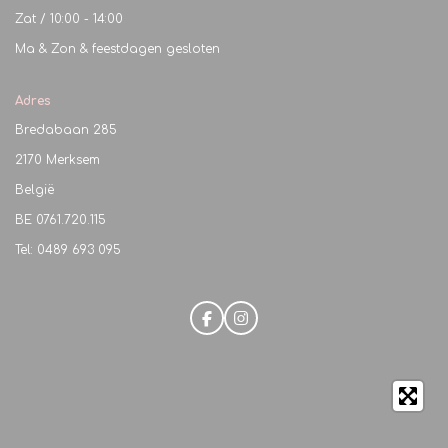
Zat / 10:00 - 14:00
Ma & Zon & feestdagen gesloten
Adres
Bredabaan 285
2170 Merksem
België
BE
0761.720.115
Tel: 0489 693 095
F
I
a
n
c
s
e
t
b
a
o
g
o
r
k
a
m