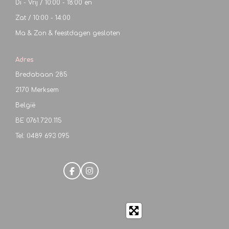
Di - Vrij / 10:00 - 18:00 en
Zat / 10:00 - 14:00
Ma & Zon & feestdagen gesloten
Adres
Bredabaan 285
2170 Merksem
België
BE
0761.720.115
Tel: 0489 693 095
F
I
a
n
c
s
e
t
b
a
o
g
o
r
k
a