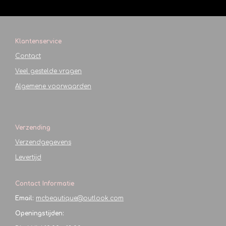
Klantenservice
Contact
Veel gestelde vragen
Algemene voorwaarden
Verzending
Verzendgegevens
Levertijd
Contact Informatie
Email:
mcbeautique@outlook.com
Openingstijden: