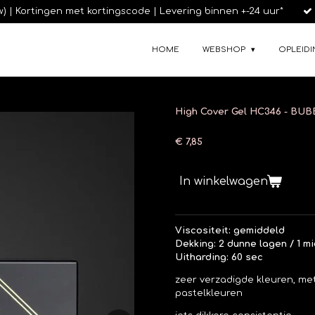
tw) | Kortingen met kortingscode | Levering binnen +-24 uur*
HOME
WEBSHOP
OPLEIDI
High Cover Gel HC346 - B
€ 7,85
In winkelwagen
Viscositeit: gemiddeld
Dekking: 2 dunne lagen / 1 m
Uitharding: 60 sec
zeer verzadigde kleuren, met
pastelkleuren