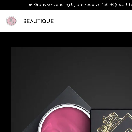
Gratis verzending bij aankoop v.a 150-,€ (excl. b
Ga
direct
naar
BEAUTIQUE
de
hoofdinhoud