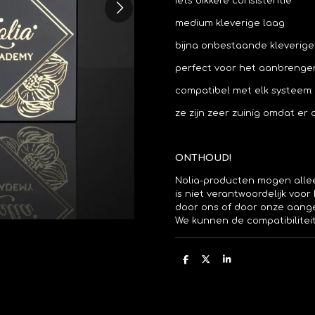
iets dikkere consistentie
medium kleverige laag
bijna onbestaande kleverige
perfect voor het aanbrenge
compatibel met elk systeem: 
ze zijn zeer zuinig omdat er
ONTHOUD!
Nolia-producten mogen allee
is niet verantwoordelijk vo
door ons of door onze aang
We kunnen de compatibilite
D
D
S
e
e
h
l
e
a
e
l
r
n
e