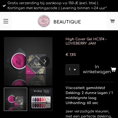
Gratis verzending bij aankoop v.a 150-,€ (excl. btw) |
Ga
Kortingen met kortingscode | Levering binnen +-24 uur*
direct
naar
de
BEAUTIQUE
hoofdinhoud
High Cover Gel HC374 -
LOVEBERRY JAM
€ 7,85
In
winkelwagen
Viscositeit: gemiddeld
Dekking: 2 dunne lagen / 1
middelgrote laag
Uitharding: 60 sec
zeer verzadigde kleuren,
met een perfecte dekking,