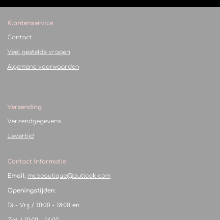
Klantenservice
Contact
Veel gestelde vragen
Algemene voorwaarden
Verzending
Verzendgegevens
Levertijd
Contact Informatie
Email:
mcbeautique@outlook.com
Openingstijden:
Di - Vrij / 10:00 - 18:00 en