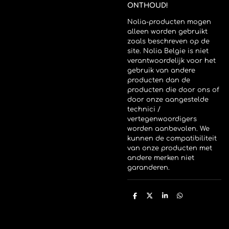
ONTHOUD!
Nolia-producten mogen
alleen worden gebruikt
zoals beschreven op de
site. Nolia Belgie is niet
verantwoordelijk voor het
gebruik van andere
producten dan de
producten die door ons of
door onze aangestelde
technici /
vertegenwoordigers
worden aanbevolen. We
kunnen de compatibiliteit
van onze producten met
andere merken niet
garanderen.
D
D
S
D
e
e
h
e
l
e
a
l
e
l
r
e
n
e
n