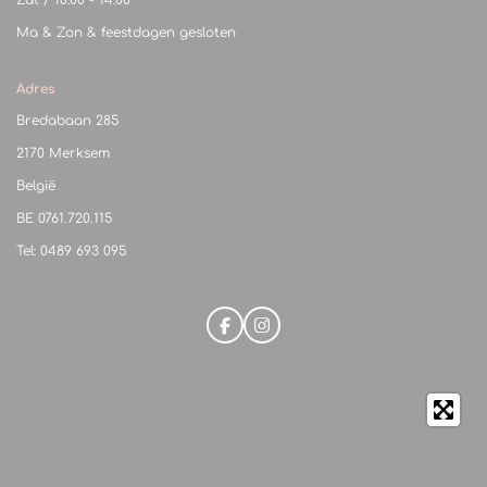
Zat / 10:00 - 14:00
Ma & Zon & feestdagen gesloten
Adres
Bredabaan 285
2170 Merksem
België
BE
0761.720.115
Tel: 0489 693 095
F
I
a
n
c
s
e
t
b
a
o
g
o
r
k
a
m