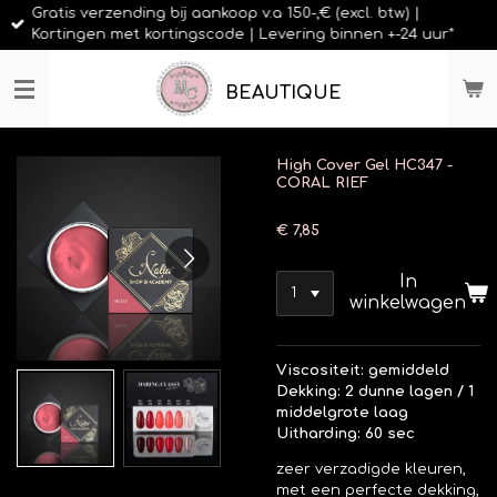
Gratis verzending bij aankoop v.a 150-,€ (excl. btw) |
Ga
Kortingen met kortingscode | Levering binnen +-24 uur*
direct
naar
de
BEAUTIQUE
hoofdinhoud
High Cover Gel HC347 -
CORAL RIEF
€ 7,85
In
winkelwagen
Viscositeit: gemiddeld
Dekking: 2 dunne lagen / 1
middelgrote laag
Uitharding: 60 sec
zeer verzadigde kleuren,
met een perfecte dekking,