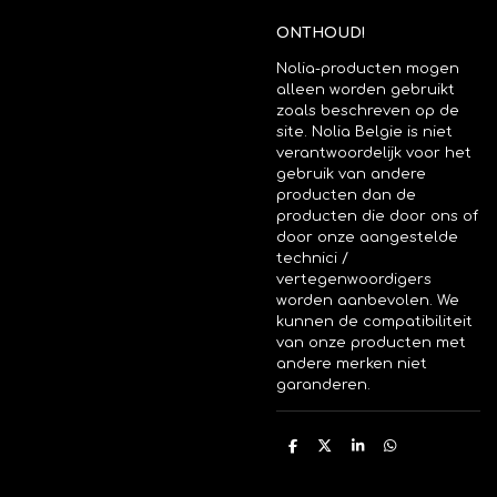
ONTHOUD!
Nolia-producten mogen
alleen worden gebruikt
zoals beschreven op de
site. Nolia Belgie is niet
verantwoordelijk voor het
gebruik van andere
producten dan de
producten die door ons of
door onze aangestelde
technici /
vertegenwoordigers
worden aanbevolen. We
kunnen de compatibiliteit
van onze producten met
andere merken niet
garanderen.
D
D
S
D
e
e
h
e
l
e
a
l
e
l
r
e