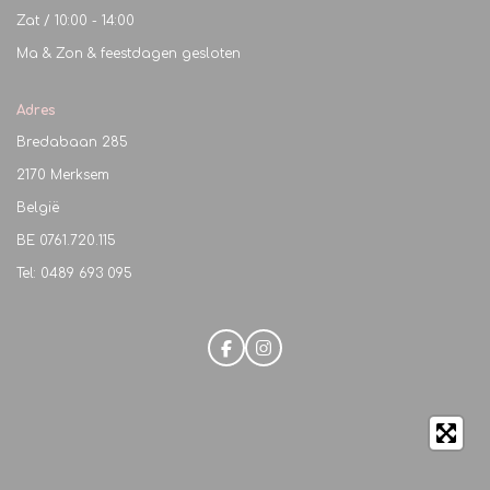
Zat / 10:00 - 14:00
Ma & Zon & feestdagen gesloten
Adres
Bredabaan 285
2170 Merksem
België
BE
0761.720.115
Tel: 0489 693 095
F
I
a
n
c
s
e
t
b
a
o
g
o
r
k
a
m