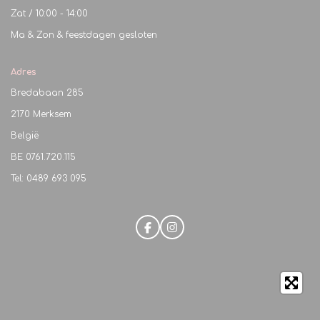
Zat / 10:00 - 14:00
Ma & Zon & feestdagen gesloten
Adres
Bredabaan 285
2170 Merksem
België
BE
0761.720.115
Tel: 0489 693 095
F
I
a
n
c
s
e
t
b
a
o
g
o
r
k
a
m