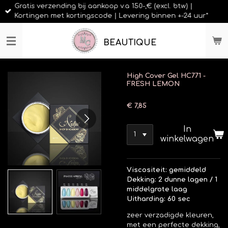
Gratis verzending bij aankoop v.a 150-,€ (excl. btw) |
Ga
Kortingen met kortingscode | Levering binnen +-24 uur*
direct
naar
de
BEAUTIQUE
hoofdinhoud
High Cover Gel HC771 -
FRESH LEMON
€ 7,85
In
winkelwagen
Viscositeit: gemiddeld
Dekking: 2 dunne lagen / 1
middelgrote laag
Uitharding: 60 sec
zeer verzadigde kleuren,
met een perfecte dekking,