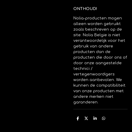
ONTHOUD!
Nolia-producten mogen
alleen worden gebruikt
zoals beschreven op de
site. Nolia Belgie is niet
verantwoordelijk voor het
gebruik van andere
producten dan de
producten die door ons of
door onze aangestelde
technici /
vertegenwoordigers
worden aanbevolen. We
kunnen de compatibiliteit
van onze producten met
andere merken niet
garanderen.
D
D
S
D
e
e
h
e
l
e
a
l
e
l
r
e