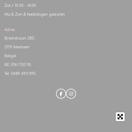
Zat / 10:00 - 14:00
Ma & Zon & feestdagen gesloten
Adres
Bredabaan 285
2170 Merksem
België
BE
0761.720.115
Tel: 0489 693 095
F
I
a
n
c
s
e
t
b
a
o
g
o
r
k
a
m