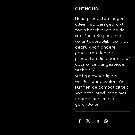
ONTHOUD!
Nolia-producten mogen
alleen worden gebruikt
zoals beschreven op de
site. Nolia Belgie is niet
verantwoordelijk voor het
gebruik van andere
producten dan de
producten die door ons of
door onze aangestelde
technici /
vertegenwoordigers
worden aanbevolen. We
kunnen de compatibiliteit
van onze producten met
andere merken niet
garanderen.
D
D
S
D
e
e
h
e
l
e
a
l
e
l
r
e