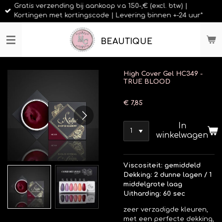
Gratis verzending bij aankoop v.a 150-,€ (excl. btw) |
Ga
Kortingen met kortingscode | Levering binnen +-24 uur*
direct
naar
de
BEAUTIQUE
hoofdinhoud
High Cover Gel HC349 -
TRUE BLOOD
€ 7,85
In
winkelwagen
Viscositeit: gemiddeld
Dekking: 2 dunne lagen / 1
middelgrote laag
Uitharding: 60 sec
zeer verzadigde kleuren,
met een perfecte dekking,