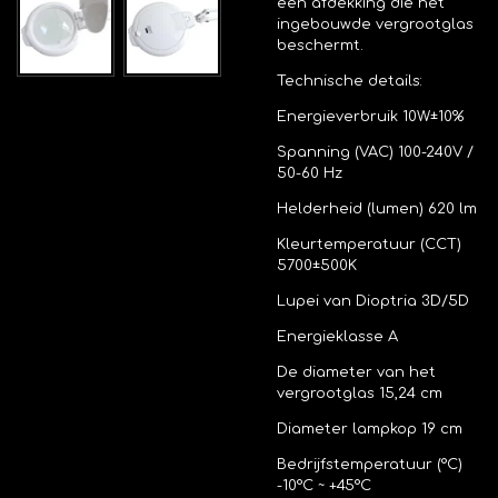
een afdekking die het
ingebouwde vergrootglas
beschermt.
Technische details:
Energieverbruik 10W±10%
Spanning (VAC) 100-240V /
50-60 Hz
Helderheid (lumen) 620 lm
Kleurtemperatuur (CCT)
5700±500K
Lupei van Dioptria 3D/5D
Energieklasse A
De diameter van het
vergrootglas 15,24 cm
Diameter lampkop 19 cm
Bedrijfstemperatuur (°C)
-10°C ~ +45°C