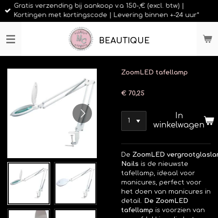
Gratis verzending bij aankoop v.a 150-,€ (excl. btw) |
Ga
Kortingen met kortingscode | Levering binnen +-24 uur*
direct
naar
de
BEAUTIQUE
hoofdinhoud
ZoomLED tafellamp
€ 70,25
In
winkelwagen
De
ZoomLED
vergrootglasl
Nails
is de nieuwste
tafellamp, ideaal voor
manicures, perfect voor
het doen van manicures in
detail.
De ZoomLED
tafellamp
is voorzien van