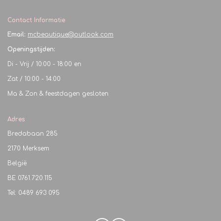
Contact Informatie
Email:
mcbeautique@outlook.com
Openingstijden:
Di - Vrij / 10:00 - 18:00 en
Zat / 10:00 - 14:00
Ma & Zon & feestdagen gesloten
Adres
Bredabaan 285
2170 Merksem
België
BE
0761.720.115
Tel: 0489 693 095