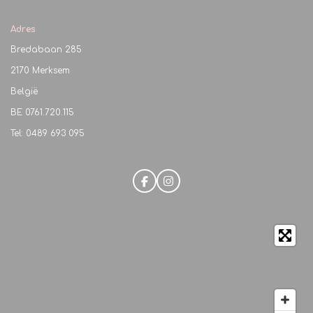
Adres
Bredabaan 285
2170 Merksem
België
BE
0761.720.115
Tel: 0489 693 095
F
I
a
n
c
s
e
t
b
a
o
g
o
r
k
a
m