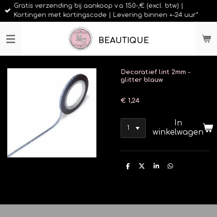
Gratis verzending bij aankoop v.a 150-,€ (excl. btw) |
Ga
Kortingen met kortingscode | Levering binnen +-24 uur*
direct
naar
de
BEAUTIQUE
hoofdinhoud
Decoratief lint 2mm -
glitter blauw
€ 1,24
In
winkelwagen
D
D
S
D
e
e
h
e
l
e
a
l
e
l
r
e
n
e
n