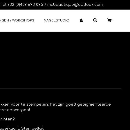
Tel +32 (0)489 693 095 / mcbeautique@outlook.com
NGEN / WORKSHOPS
NAGELSTUDIO
lakken voor te stempelen, het zijn goed gepigmenteerde
ere ontwerpen!
printen?
aperkaart, Stempellak