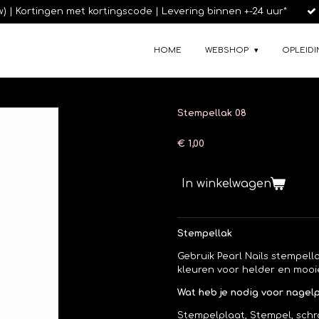
tw) | Kortingen met kortingscode | Levering binnen +-24 uur*
HOME
WEBSHOP
OPLEIDI
Stempellak 08
€ 1,00
In winkelwagen
Stempellak
Gebruik Pearl Nails stempel
kleuren voor helder en mooi
Wat heb je nodig voor nagel
Stempelplaat, Stempel, schr