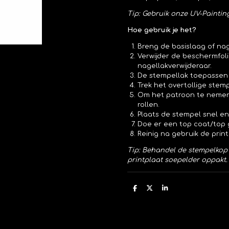
Tip: Gebruik onze UV-Paintin
Hoe gebruik je het?
Breng de basislaag of na
Verwijder de beschermfoli
nagellakverwijderaar.
De stempellak toepassen 
Trek het overtollige stem
Om het patroon te nemen,
rollen.
Plaats de stempel snel en
Doe er een top coat/top g
Reinig na gebruik de prin
Tip: Behandel de stempelkop 
printplaat soepelder oppakt.
D
D
S
e
e
h
l
e
a
e
l
r
n
e