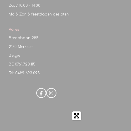
Zat / 10:00 - 14:00
Ma & Zon & feestdagen gesloten
Adres
Bredabaan 285
2170 Merksem
België
BE
0761.720.115
Tel: 0489 693 095
F
I
a
n
c
s
e
t
b
a
o
g
o
r
k
a
m