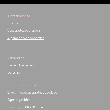
Klantenservice
Contact
Veel gestelde vragen
Algemene voorwaarden
Verzending
Verzendgegevens
Levertijd
Contact Informatie
Email:
mcbeautique@outlook.com
Openingstijden:
Di - Vrij / 10:00 - 18:00 en