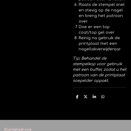
Plaats de stempel snel
en stevig op de nagel
en breng het patroon
over.
Doe er een top
coat/top gel over.
Reinig na gebruik de
printplaat met een
nagellakverwijderaar.
Tip: Behandel de
stempelkop voor gebruik
met een buffer, zodat u het
patroon van de printplaat
soepelder oppakt.
D
D
S
D
e
e
h
e
l
e
a
l
e
l
r
e
n
e
n
Klantenservice