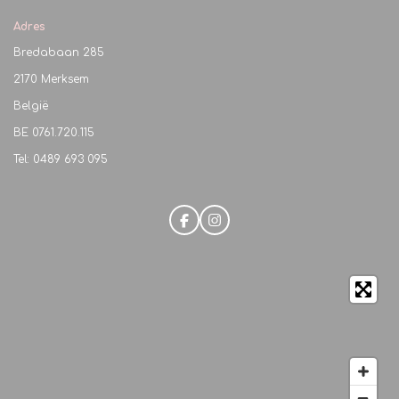
Adres
Bredabaan 285
2170 Merksem
België
BE
0761.720.115
Tel: 0489 693 095
F
I
a
n
c
s
e
t
b
a
o
g
o
r
k
a
m