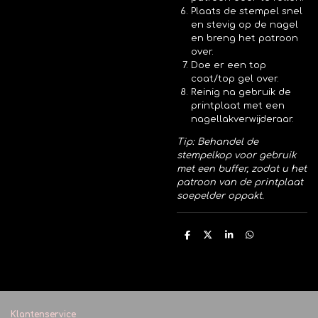
Plaats de stempel snel
en stevig op de nagel
en breng het patroon
over.
Doe er een top
coat/top gel over.
Reinig na gebruik de
printplaat met een
nagellakverwijderaar.
Tip: Behandel de
stempelkop voor gebruik
met een buffer, zodat u het
patroon van de printplaat
soepelder oppakt.
D
D
S
D
e
e
h
e
l
e
a
l
e
l
r
e
n
e
n
Klantenservice