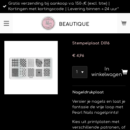
Gratis verzending bij aankoop v.a 150-,€ (excl. btw) |
Ga
Kortingen met kortingscode | Levering binnen +-24 uur*
direct
naar
de
BEAUTIQUE
hoofdinhoud
Stempelplaat D016
€ 4,96
In
winkelwagen
Nageldrukplaat
Versier je nagels en laat je
fantasie de vrije loop met
Pearl Nails nagelprints!
Kies uit printplaten met
verschillende patronen, of