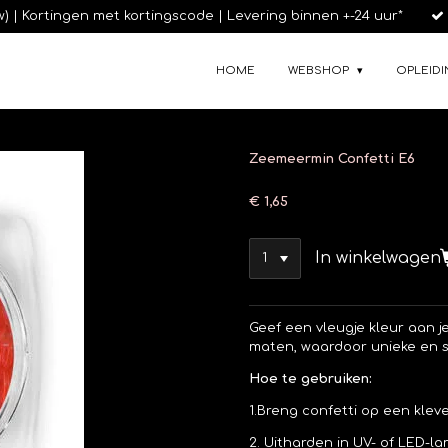
tw) | Kortingen met kortingscode | Levering binnen +-24 uur*
HOME
WEBSHOP
OPLEIDI
Zeemeermin Confetti E6
€ 1,65
In winkelwagen
Geef een vleugje kleur aan j
maten, waardoor unieke en s
Hoe te gebruiken:
1.Breng confetti op een kleve
2. Uitharden in UV- of LED-l