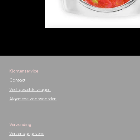
Klantenservice
Contact
Veel gestelde vragen
Algemene voorwaarden
Verzending
Verzendgegevens