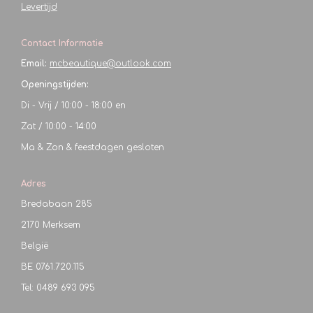
Levertijd
Contact Informatie
Email:
mcbeautique@outlook.com
Openingstijden:
Di - Vrij / 10:00 - 18:00 en
Zat / 10:00 - 14:00
Ma & Zon & feestdagen gesloten
Adres
Bredabaan 285
2170 Merksem
België
BE
0761.720.115
Tel: 0489 693 095