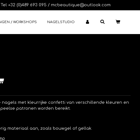
Tel +32 (0)489 693 095 / mcbeautique@outlook.com
NGEN / WORKSHOPS
NAGELSTUDIO
e nagels met kleurrijke confetti van verschillende kleuren en
peelse patronen worden bereikt.
rig materiaal aan, zoals bouwgel of gellak.
amp