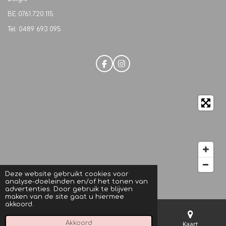
BE
0761.720.115
Tel: 0489 693 095
F
I
a
n
c
s
e
t
b
a
o
g
o
r
k
a
m
Deze website gebruikt cookies voor
analyse-doeleinden en/of het tonen van
© 2021 M.C. Beautique
advertenties. Door gebruik te blijven
maken van de site gaat u hiermee
akkoord.
Akkoord
E-mailadres
Telefoonnummer
Kaart