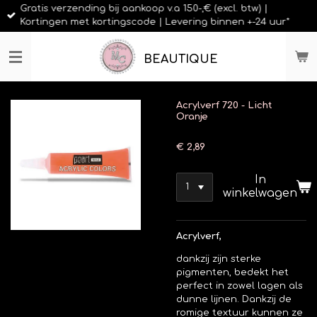
Gratis verzending bij aankoop v.a 150-,€ (excl. btw) |
Ga
Kortingen met kortingscode | Levering binnen +-24 uur*
direct
naar
de
BEAUTIQUE
hoofdinhoud
Acrylverf 720 - Licht
Oranje
€ 2,89
In
winkelwagen
Acrylverf,
dankzij zijn sterke
pigmenten, bedekt het
perfect in zowel lagen als
dunne lijnen. Dankzij de
romige textuur kunnen ze