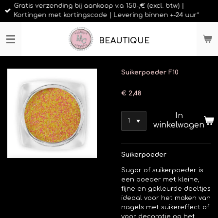
Gratis verzending bij aankoop v.a 150-,€ (excl. btw) |
Ga
Kortingen met kortingscode | Levering binnen +-24 uur*
direct
naar
de
BEAUTIQUE
hoofdinhoud
Suikerpoeder F10
€ 2,48
In
winkelwagen
Suikerpoeder
Sugar of suikerpoeder is
een poeder met kleine,
fijne en gekleurde deeltjes
ideaal voor het maken van
nagels met suikereffect of
voor decoratie op het