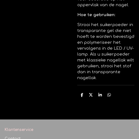
oppervlak van de nagel.
Hoe te gebruiken:
Strooi het suikerpoeder in
transparante gel die niet
hoeft te worden bevestigd
en polymeriseer het
vervolgens in de LED / UV-
lamp. Als u suikerpoeder
met klassieke nagellak wilt
gebruiken, strooi het stof
dan in transparante
nagellak.
D
D
S
D
e
e
h
e
l
e
a
l
e
l
r
e
n
e
n
Klantenservice
Contact