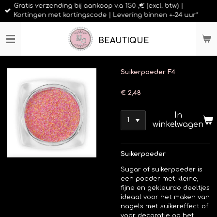
Gratis verzending bij aankoop v.a 150-,€ (excl. btw) |
Ga
Kortingen met kortingscode | Levering binnen +-24 uur*
direct
naar
de
BEAUTIQUE
hoofdinhoud
Suikerpoeder F4
€ 2,48
In
winkelwagen
Suikerpoeder
Sugar of suikerpoeder is
een poeder met kleine,
fijne en gekleurde deeltjes
ideaal voor het maken van
nagels met suikereffect of
voor decoratie op het