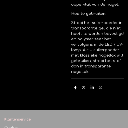
oppervlak van de nagel.
Hoe te gebruiken:
Strooi het suikerpoeder in
transparante gel die niet
hoeft te worden bevestigd
en polymeriseer het
vervolgens in de LED / UV-
lamp. Als u suikerpoeder
met klassieke nagellak wilt
gebruiken, strooi het stof
dan in transparante
nagellak.
D
D
S
D
e
e
h
e
l
e
a
l
e
l
r
e
n
e
n
Klantenservice
Contact