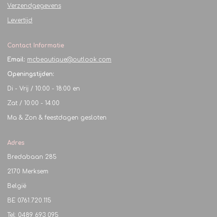
Verzendgegevens
Levertijd
Contact Informatie
Email:
mcbeautique@outlook.com
Openingstijden:
Di - Vrij / 10:00 - 18:00 en
Zat / 10:00 - 14:00
Ma & Zon & feestdagen gesloten
Adres
Bredabaan 285
2170 Merksem
België
BE
0761.720.115
Tel: 0489 693 095