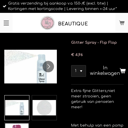
Gratis verzending bij aankoop v.a 150-,€ (excl. btw) |
Ga
Kortingen met kortingscode | Levering binnen +-24 uur*
direct
naar
de
BEAUTIQUE
hoofdinhoud
Glitter Spray - Flip Flop
€ 4,96
In
winkelwagen
Extra fijne Glitters,niet
meer strooien, geen
gebruik van penselen
meer!
Met behulp van een pomp