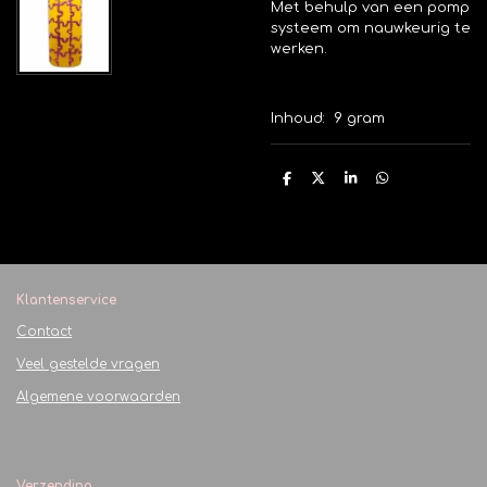
Met behulp van een pomp
systeem om nauwkeurig te
werken.
Inhoud:
9 gram
D
D
S
D
e
e
h
e
l
e
a
l
e
l
r
e
n
e
n
Klantenservice
Contact
Veel gestelde vragen
Algemene voorwaarden
Verzending