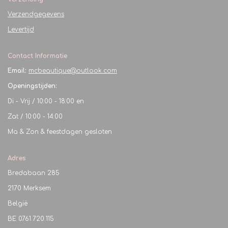
Verzendgegevens
Levertijd
Contact Informatie
Email:
mcbeautique@outlook.com
Openingstijden:
Di - Vrij / 10:00 - 18:00 en
Zat / 10:00 - 14:00
Ma & Zon & feestdagen gesloten
Adres
Bredabaan 285
2170 Merksem
België
BE
0761.720.115