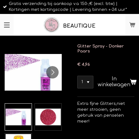
Gratis verzending bij aankoop v.a 150-,€ (excl. btw) |
Ga
Kortingen met kortingscode | Levering binnen +-24 uur*
direct
naar
de
BEAUTIQUE
hoofdinhoud
Glitter Spray - Donker
Paars
€ 4,96
In
winkelwagen
Extra fijne Glitters,niet
meer strooien, geen
gebruik van penselen
meer!